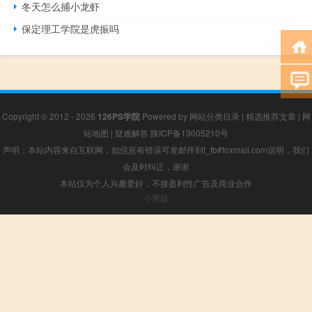
冬天怎么捕小龙虾
保定理工学院是虎振吗
Copyright © 2012 - 2026
126PS学院
Powered by
网站分类目录
|
精选推荐文章
|
网
站地图
|
疑难解答
陕ICP备13005210号
声明：本站内容来自互联网，如信息有错误可发邮件到f_fb#foxmail.com说明，我们
会及时纠正，谢谢
本站仅为个人兴趣爱好，不接盈利性广告及商业合作
小男孩