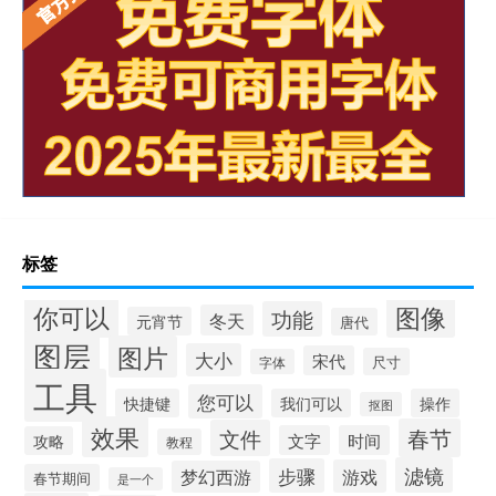
标签
你可以
图像
功能
冬天
元宵节
唐代
图层
图片
大小
宋代
尺寸
字体
工具
您可以
快捷键
我们可以
操作
抠图
效果
春节
文件
文字
时间
攻略
教程
滤镜
步骤
游戏
梦幻西游
春节期间
是一个