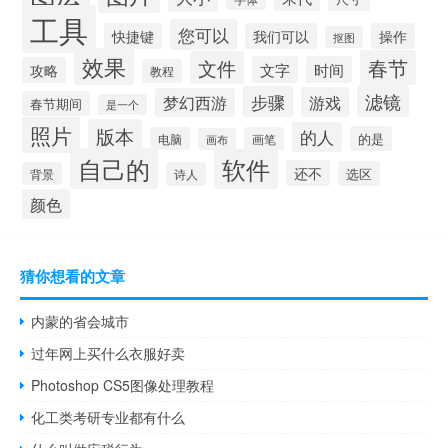
工具
您可以
快捷键
我们可以
操作
抠图
效果
春节
文件
文字
时间
攻略
教程
滤镜
步骤
游戏
梦幻西游
春节期间
是一个
照片
版本
的人
的是
电脑
画笔
画布
自己的
软件
还不
选区
背景
诗人
颜色
猜你想看的文章
内蒙的省会城市
过年网上买什么衣服好卖
Photoshop CS5图像处理教程
化工类考研专业都有什么