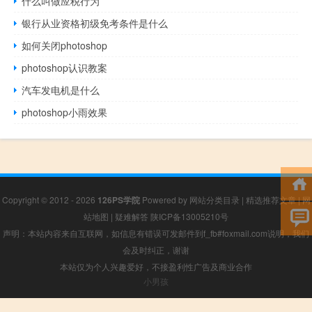
什么叫做应税行为
银行从业资格初级免考条件是什么
如何关闭photoshop
photoshop认识教案
汽车发电机是什么
photoshop小雨效果
Copyright © 2012 - 2026
126PS学院
Powered by
网站分类目录
|
精选推荐文章
|
网
站地图
|
疑难解答
陕ICP备13005210号
声明：本站内容来自互联网，如信息有错误可发邮件到f_fb#foxmail.com说明，我们
会及时纠正，谢谢
本站仅为个人兴趣爱好，不接盈利性广告及商业合作
小男孩