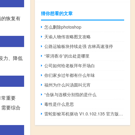
猜你想看的文章
病的恢复有
怎么删除photoshop
天谕人物传攻略图文攻略
公路运输板块持续走强 吉林高速涨停
“翠消香冷”的出处是哪里
疫力、降低
公司如何给老板拜年开场白
你们家乡过年都有什么年味
福州为什么叫汤圆叫元宵
“合纵与连横分别指的是什么
非常重要
毒性是什么意思
，需要综合
雷蛇影鲛耳机驱动 V1.0.102.135 官方版（雷蛇影鲛耳机驱动 V1.0.102.135 官方版功能简介）