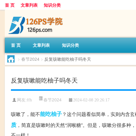
首 页
文章列表
知识分类
首 页
文章列表
知识分类
>
春节2024
>
反复咳嗽能吃柚子吗冬天
反复咳嗽能吃柚子吗冬天
春节2024
网友:
ffh
2024-02-08 20:26:17
能吃
柚子
咳嗽了，能不
？这个问题看似简单，实则内含玄
质
，简直是咳嗽时的天然“润喉糖”。但是，咳嗽分很多种
不一样！