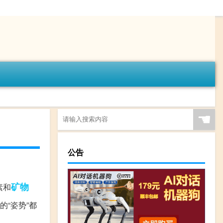
☚
公告
矿物
素和
“姿势”都