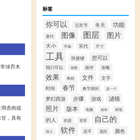
标签
你可以
功能
冬天
元宵节
图层
图像
图片
唐代
大小
宋代
尺寸
字体
工具
您可以
快捷键
属常绿乔木
我们可以
操作
攻略
抠图
效果
文件
文字
教程
春节
时间
春节期间
是一个
滤镜
步骤
游戏
梦幻西游
照片
版本
食用杏肉或
电脑
画笔
画布
自己的
味甘，具有
的人
的是
背景
软件
颜色
还不
选区
诗人