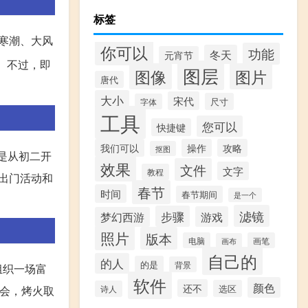
标签
寒潮、大风
你可以
功能
冬天
元宵节
。不过，即
图层
图像
图片
唐代
大小
宋代
尺寸
字体
工具
您可以
快捷键
我们可以
操作
攻略
抠图
是从初二开
效果
文件
文字
教程
宜出门活动和
春节
时间
春节期间
是一个
滤镜
步骤
游戏
梦幻西游
照片
版本
电脑
画笔
画布
自己的
的人
的是
背景
组织一场富
软件
颜色
还不
选区
诗人
会，烤火取