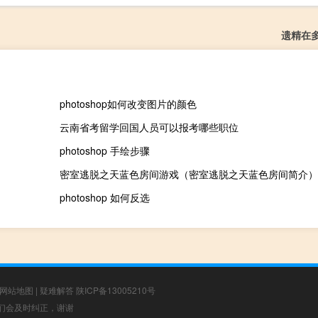
遗精在
photoshop如何改变图片的颜色
云南省考留学回国人员可以报考哪些职位
photoshop 手绘步骤
密室逃脱之天蓝色房间游戏（密室逃脱之天蓝色房间简介）
photoshop 如何反选
网站地图
|
疑难解答
陕ICP备13005210号
，我们会及时纠正，谢谢