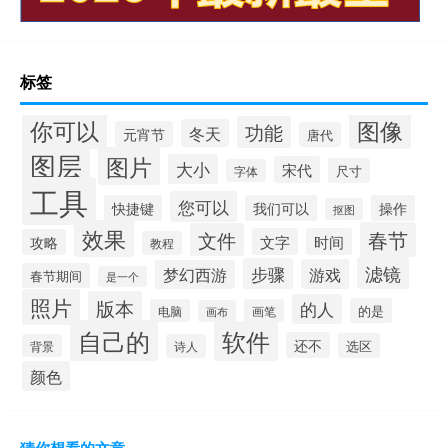
标签
你可以
图像
功能
冬天
元宵节
唐代
图层
图片
大小
宋代
尺寸
字体
工具
您可以
快捷键
我们可以
操作
抠图
效果
春节
文件
文字
时间
攻略
教程
滤镜
步骤
游戏
梦幻西游
春节期间
是一个
照片
版本
的人
的是
电脑
画笔
画布
自己的
软件
还不
选区
背景
诗人
颜色
猜你想看的文章