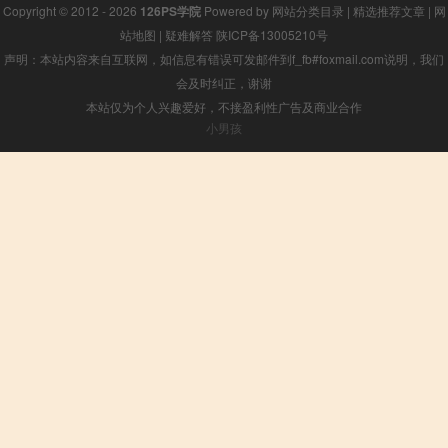
Copyright © 2012 - 2026
126PS学院
Powered by
网站分类目录
|
精选推荐文章
|
网
站地图
|
疑难解答
陕ICP备13005210号
声明：本站内容来自互联网，如信息有错误可发邮件到f_fb#foxmail.com说明，我们
会及时纠正，谢谢
本站仅为个人兴趣爱好，不接盈利性广告及商业合作
小男孩