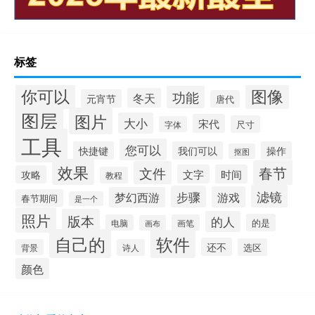
标签
你可以
图像
功能
冬天
元宵节
唐代
图层
图片
大小
宋代
尺寸
字体
工具
您可以
快捷键
我们可以
操作
抠图
效果
春节
文件
文字
时间
攻略
教程
滤镜
步骤
游戏
梦幻西游
春节期间
是一个
照片
版本
的人
的是
电脑
画笔
画布
自己的
软件
还不
选区
背景
诗人
颜色