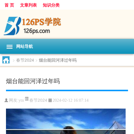
首 页
文章列表
知识分类
网站导航
>
春节2024
>
烟台能回河泽过年吗
烟台能回河泽过年吗
春节2024
网友:
ytn
2024-02-12 16:07:14