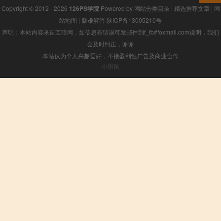
Copyright © 2012 - 2026
126PS学院
Powered by
网站分类目录
|
精选推荐文章
|
网
站地图
|
疑难解答
陕ICP备13005210号
声明：本站内容来自互联网，如信息有错误可发邮件到f_fb#foxmail.com说明，我们
会及时纠正，谢谢
本站仅为个人兴趣爱好，不接盈利性广告及商业合作
小男孩