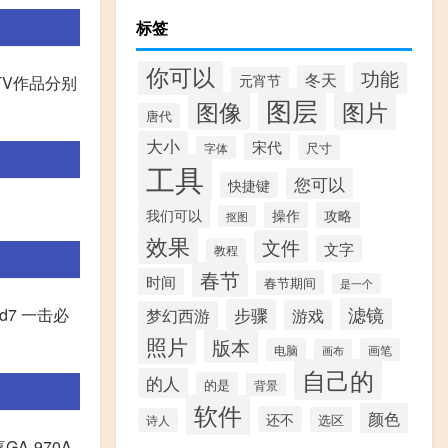
标签
你可以
功能
冬天
元宵节
TV作品分别
图层
图像
图片
唐代
大小
宋代
尺寸
字体
工具
您可以
快捷键
我们可以
操作
攻略
抠图
效果
文件
文字
教程
春节
时间
春节期间
是一个
滤镜
步骤
游戏
dd7 一击必
梦幻西游
照片
版本
电脑
画笔
画布
自己的
的人
的是
背景
软件
颜色
还不
选区
诗人
GA-970A-