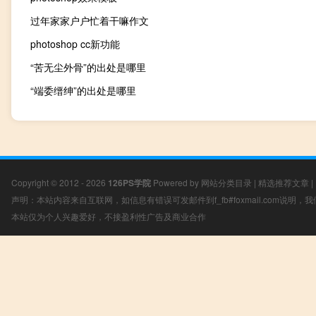
过年家家户户忙着干嘛作文
photoshop cc新功能
“苦无尘外骨”的出处是哪里
“端委缙绅”的出处是哪里
Copyright © 2012 - 2026
126PS学院
Powered by
网站分类目录
|
精选推荐文章
|
声明：本站内容来自互联网，如信息有错误可发邮件到f_fb#foxmail.com说明
本站仅为个人兴趣爱好，不接盈利性广告及商业合作