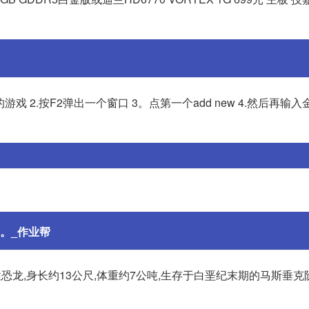
游戏 2.按F2弹出一个窗口 3。点第一个add new 4.然后再输入金
文。_作业帮
恐龙,身长约13公尺,体重约7公吨,生存于白垩纪末期的马斯垂克阶