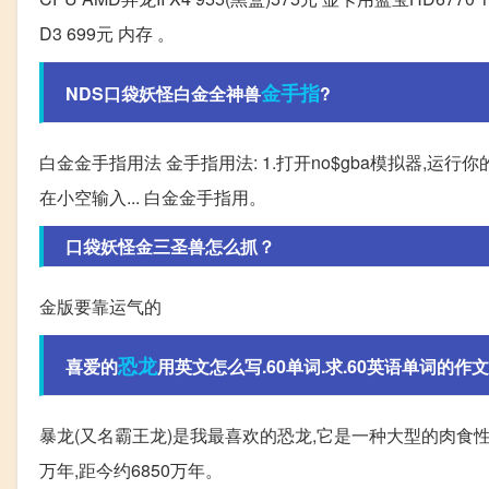
D3 699元 内存 。
金手指
NDS口袋妖怪白金全神兽
?
白金金手指用法 金手指用法: 1.打开no$gba模拟器,运行你的
在小空输入... 白金金手指用。
口袋妖怪金三圣兽怎么抓？
金版要靠运气的
恐龙
喜爱的
用英文怎么写.60单词.求.60英语单词的作
暴龙(又名霸王龙)是我最喜欢的恐龙,它是一种大型的肉食性
万年,距今约6850万年。