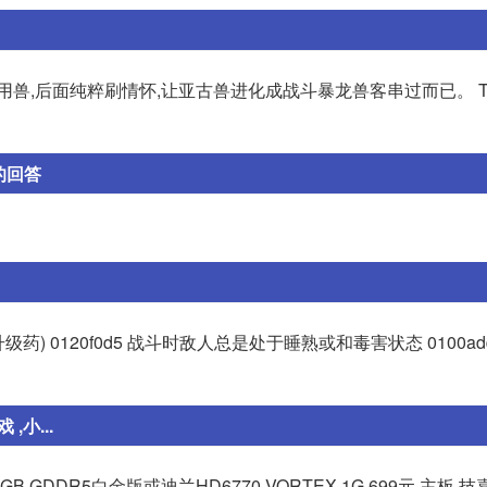
用兽,后面纯粹刷情怀,让亚古兽进化成战斗暴龙兽客串过而已。 
 的回答
糖果(升级药) 0120f0d5 战斗时敌人总是处于睡熟或和毒害状态 0100a
小...
1GB GDDR5白金版或迪兰HD6770 VORTEX 1G 699元 主板 技嘉