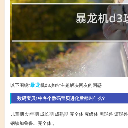
暴龙
以下围绕“
机d3攻略”主题解决网友的困惑
数码宝贝1中各个数码宝贝进化后都叫什么?
儿童期 幼年期 成长期 成熟期 完全体 究级体 黑球兽 滚球
钢铁加鲁鲁... 完全体:。