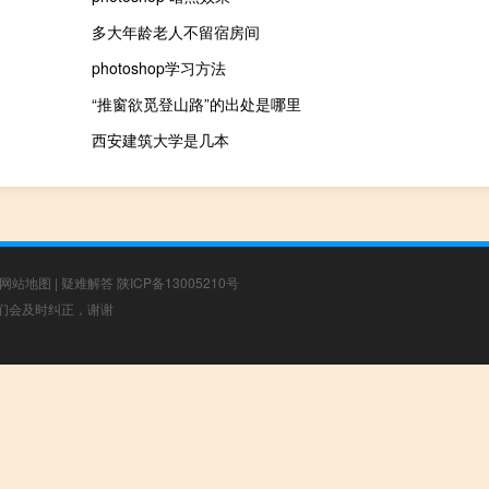
多大年龄老人不留宿房间
photoshop学习方法
“推窗欲觅登山路”的出处是哪里
西安建筑大学是几本
网站地图
|
疑难解答
陕ICP备13005210号
，我们会及时纠正，谢谢