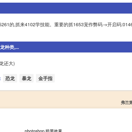
1的,抓来4102学技能。重要的抓1653宠作弊码→开启码:0146
类,...
龙还大)
：
恐龙
暴龙
金手指
弗兰
photoshop 暗黑效果