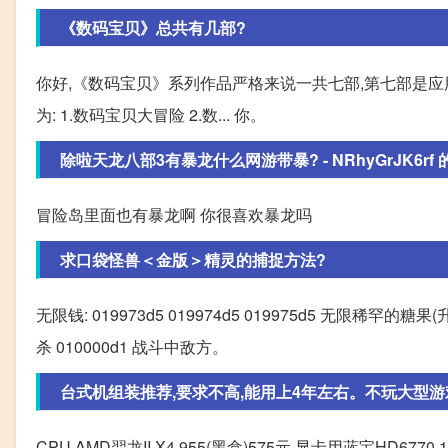
《数码宝贝》总共有几部?
你好,《数码宝贝》系列作品严格来说一共七部,第七部是应
为: 1.数码宝贝大冒险 2.数... 你。
除啦天龙八部3有暴龙什么网游带暴? - NRhyGrJK6rf
冒险岛里面也有暴龙啊 你很喜欢暴龙吗
求口袋怪兽＜金版＞精灵的捕捉方法?
无限钱: 019973d5 019974d5 019975d5 无限稀罕的
杀 010000d1 战斗中敌方。
台式机组装推荐,要求不高,能用上4年左右。不玩大型游戏 ,
CPU AMD羿龙II X4 955(黑盒)575元 显卡用蓝宝HD6770 