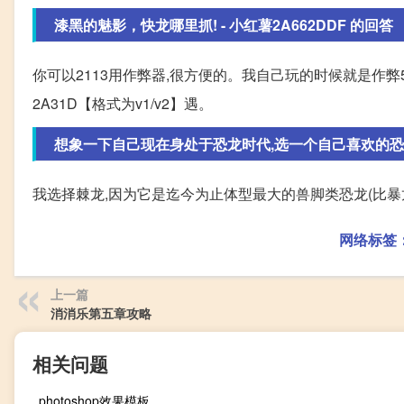
漆黑的魅影，快龙哪里抓! - 小红薯2A662DDF 的回答
你可以2113用作弊器,很方便的。我自己玩的时候就是作弊526
2A31D【格式为v1/v2】遇。
想象一下自己现在身处于恐龙时代,选一个自己喜欢的恐龙种
我选择棘龙,因为它是迄今为止体型最大的兽脚类恐龙(比暴
网络标签
上一篇
消消乐第五章攻略
相关问题
photoshop效果模板