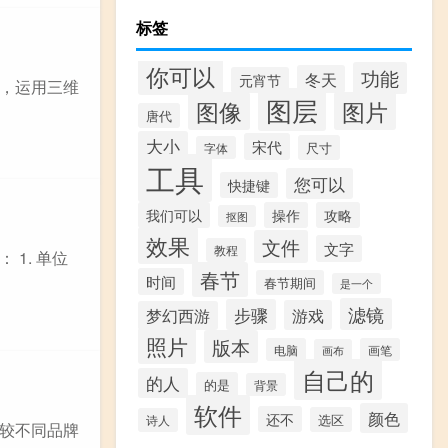
标签
你可以
功能
冬天
元宵节
，运用三维
图层
图像
图片
唐代
大小
宋代
尺寸
字体
工具
您可以
快捷键
我们可以
操作
攻略
抠图
效果
文件
文字
教程
1. 单位
春节
时间
春节期间
是一个
滤镜
步骤
游戏
梦幻西游
照片
版本
电脑
画笔
画布
自己的
的人
的是
背景
软件
颜色
还不
选区
诗人
较不同品牌