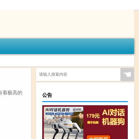
☚
有着极高的
公告