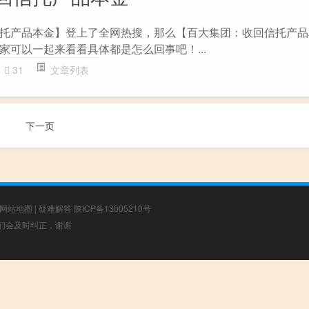
托产品本金】登上了全网热搜，那么【百大集团：收回信托产品
家可以一起来看看具体都是怎么回事吧！...
31
文章列表
下一页
网站地图
|
疑难解答
陕ICP备13005210号
，我们会及时纠正，谢谢