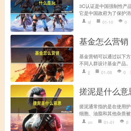
3C认证是中国强制性产品认证的
它是中国政府为了保护消
sl
01-10
0
基金怎么营销
基金营销可以通过以下方
不同人群设计基金产品。 2
jj
01-08
0
搓泥是什么意
搓泥通常指的是在使用护
细胞、油脂和其他杂质被
cn
01-01
0