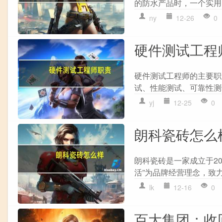
的防水产品时，一个实用
ny
12-26
0
硬件测试工程
硬件测试工程师的主要职
试、性能测试、可靠性测试
yj
12-25
0
朗科瓷砖怎么
朗科瓷砖是一家成立于2
活”为品牌经营理念，致力
lk
12-16
0
百大集团：收