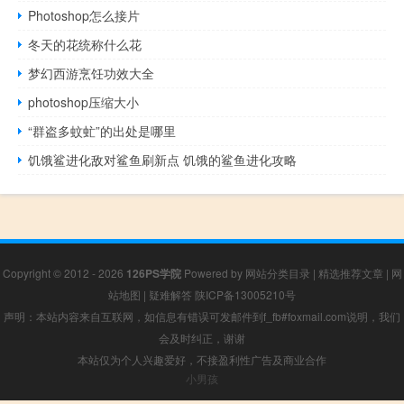
Photoshop怎么接片
冬天的花统称什么花
梦幻西游烹饪功效大全
photoshop压缩大小
“群盗多蚊虻”的出处是哪里
饥饿鲨进化敌对鲨鱼刷新点 饥饿的鲨鱼进化攻略
Copyright © 2012 - 2026
126PS学院
Powered by
网站分类目录
|
精选推荐文章
|
网
站地图
|
疑难解答
陕ICP备13005210号
声明：本站内容来自互联网，如信息有错误可发邮件到f_fb#foxmail.com说明，我们
会及时纠正，谢谢
本站仅为个人兴趣爱好，不接盈利性广告及商业合作
小男孩