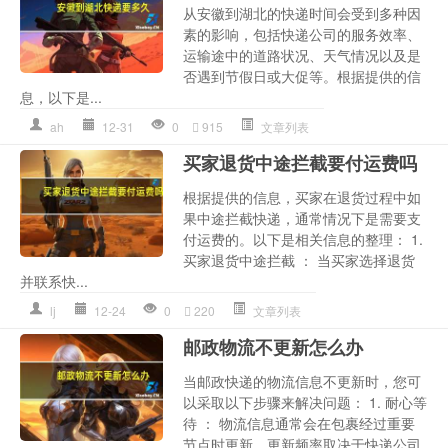
从安徽到湖北的快递时间会受到多种因
素的影响，包括快递公司的服务效率、
运输途中的道路状况、天气情况以及是
否遇到节假日或大促等。根据提供的信
息，以下是...
ah
12-31
0
915
文章列表
买家退货中途拦截要付运费吗
根据提供的信息，买家在退货过程中如
果中途拦截快递，通常情况下是需要支
付运费的。以下是相关信息的整理： 1.
买家退货中途拦截 ： 当买家选择退货
并联系快...
lj
12-24
0
220
文章列表
邮政物流不更新怎么办
当邮政快递的物流信息不更新时，您可
以采取以下步骤来解决问题： 1. 耐心等
待 ： 物流信息通常会在包裹经过重要
节点时更新，更新频率取决于快递公司