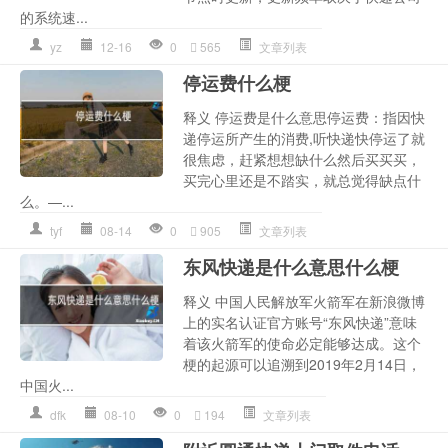
的系统速...
yz
12-16
0
565
文章列表
停运费什么梗
释义 停运费是什么意思停运费：指因快
递停运所产生的消费,听快递快停运了就
很焦虑，赶紧想想缺什么然后买买买，
买完心里还是不踏实，就总觉得缺点什
么。—...
tyf
08-14
0
905
文章列表
东风快递是什么意思什么梗
释义 中国人民解放军火箭军在新浪微博
上的实名认证官方账号“东风快递”意味
着该火箭军的使命必定能够达成。这个
梗的起源可以追溯到2019年2月14日，
中国火...
dfk
08-10
0
194
文章列表