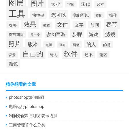
图层
图片
大小
宋代
尺寸
字体
工具
您可以
快捷键
我们可以
操作
抠图
效果
春节
文件
文字
时间
攻略
教程
滤镜
步骤
游戏
梦幻西游
春节期间
是一个
照片
版本
的人
的是
电脑
画笔
画布
自己的
软件
还不
选区
背景
诗人
颜色
猜你想看的文章
photoshop如何吸附
电脑运行photoshop
利润分配科目哪方表示增加
工商管理算什么分类