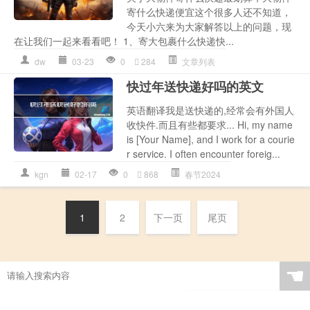
寄什么快递便宜这个很多人还不知道，
今天小六来为大家解答以上的问题，现
在让我们一起来看看吧！ 1、寄大包裹什么快递快...
dw
03-23
0
284
文章列表
快过年送快递好吗的英文
英语翻译我是送快递的,经常会有外国人
收快件.而且有些都要求... Hi, my name
is [Your Name], and I work for a courie
r service. I often encounter foreig...
kgn
02-17
0
868
春节2024
1
2
下一页
尾页
☚