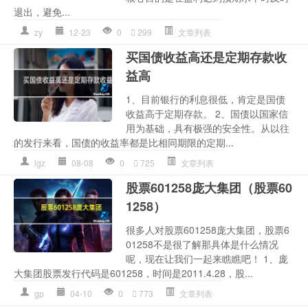
退出，避免...
zy
12-23
0
299
文章列表
买国债收益高还是定期存款收
益高
1、目前银行的利息很低，肯定是国债
收益高于定期存款。 2、国债以国家信
用为基础，具有极强的安全性。从以往
的发行来看，国债的收益率都是比相同期限的定期...
lgz
08-08
0
725
文章列表
股票601258庞大集团（股票60
1258）
很多人对股票601258庞大集团，股票6
01258不是很了解那具体是什么情况
呢，现在让我们一起来瞧瞧吧！ 1、庞
大集团股票发行代码是601258，时间是2011.4.28，股...
gp
04-10
0
773
文章列表