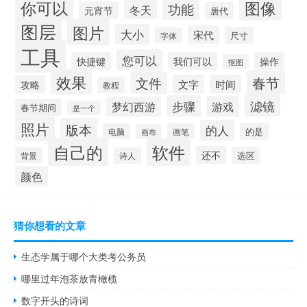
你可以
图像
功能
冬天
元宵节
唐代
图层
图片
大小
宋代
尺寸
字体
工具
您可以
快捷键
我们可以
操作
抠图
效果
春节
文件
文字
时间
攻略
教程
滤镜
步骤
游戏
梦幻西游
春节期间
是一个
照片
版本
的人
的是
电脑
画笔
画布
自己的
软件
还不
选区
背景
诗人
颜色
猜你想看的文章
生态学属于哪个大类考公务员
哪里过年泡茶放青橄榄
数字开头的诗词