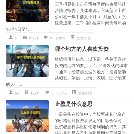
三季报是指上市公司每季度结束后的经
营情况报告，具体来说，它涵盖了上市
公司在一年中前九个月（1月至9月）的
经营成果。三季报的披露时间为每年的
10月1日至1...
sj
01-01
0
853
文章列表
哪个地方的人喜欢投资
根据提供的信息，以下是一些关于喜欢
投资的地方的要点： 1. 经济发达的城市
：通常，经济越发达的地方，投资活动
越频繁。例如，上海、深圳、江浙地区
的人们...
ng
12-31
0
342
文章列表
止盈是什么意思
止盈是指在投资中，当股票或其他资产
的价格达到投资者设定的目标价位时，
投资者选择卖出以锁定利润的行为。其
核心目的是在盈利达到预期水平时及时