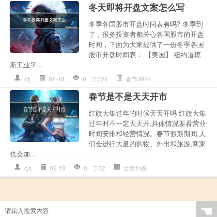
冬天即将开盘文案怎么写
冬季各国股市开盘时间表有吗? 冬季到
了，很多投资者都关心各国股市的开盘
时间，下面为大家提供了一份冬季各国
股市开盘时间表： 【美国】 纽约道琼
斯工业平...
dtj
02-18
0
724
春节2024
春节是不是天天开市
红旗大集过年的时候天天开吗 红旗大集
过年时不一定天天开,具体情况要看营业
时间安排和经营情况。春节假期期间,人
们会进行大量的购物、外出和旅游,商家
也会加...
cjs
02-13
0
52
文章列表
☚