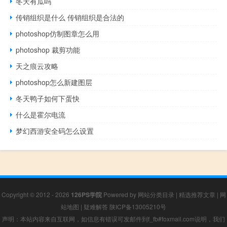
冬天有瓜吗
传销组织是什么 传销组织是合法的
photoshop仿制图章怎么用
photoshop 裁剪功能
天之痕云攻略
photoshop怎么新建图层
冬天鸭子如何下蛋快
什么是霍尔电流
梦幻西游安全码怎么设置
Copyright © 2012 - 2026
126PS学院
Powered by
网站分类目录
|
精选推荐文章
|
网
站地图
|
疑难解答
陕ICP备13005210号
声明：本站内容来自互联网，如信息有错误可发邮件到f_fb#foxmail.com说明，我们