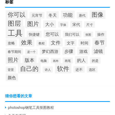
标签
你可以
图像
功能
冬天
元宵节
唐代
图层
图片
大小
宋代
尺寸
字体
工具
您可以
快捷键
我们可以
操作
抠图
效果
春节
文件
文字
时间
攻略
教程
滤镜
步骤
游戏
梦幻西游
春节期间
是一个
照片
版本
的人
的是
电脑
画笔
画布
自己的
软件
还不
选区
背景
诗人
颜色
猜你想看的文章
photoshop钢笔工具抠图教程