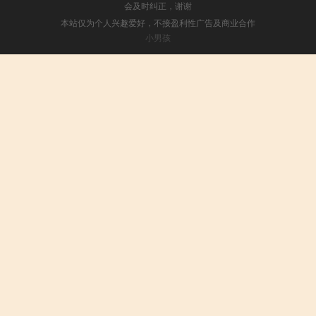
会及时纠正，谢谢
本站仅为个人兴趣爱好，不接盈利性广告及商业合作
小男孩