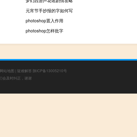
梦幻西游芦花谣剧情攻略
元宵节手抄报的字如何写
photoshop置入作用
photoshop怎样批字
网站地图
|
疑难解答
陕ICP备13005210号
，我们会及时纠正，谢谢