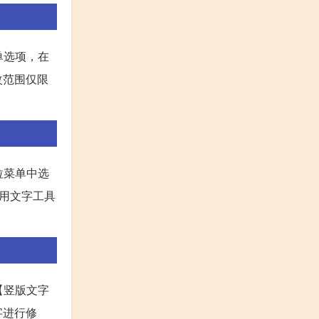
单选项，在
改范围仅限
拉菜单中选
用文字工具
【竖版文字
字进行修