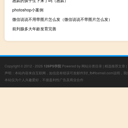
惠嫔的孩子生下来了吗（惠嫔）
photoshop小案例
微信说说不用带图片怎么发（微信说说不带图片怎么发）
前列腺多大年龄发育完善
Copyright © 2012 - 2026
126PS学院
Powered by
网站分类目录
|
精选推荐文章
|
声明：本站内容来自互联网，如信息有错误可发邮件到f_fb#foxmail.com说明
本站仅为个人兴趣爱好，不接盈利性广告及商业合作