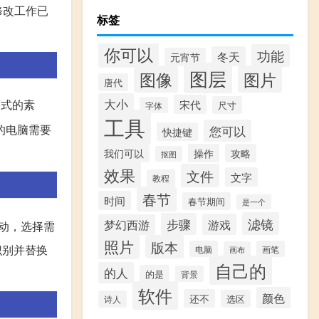
修改工作已
标签
你可以
功能
冬天
元宵节
图层
图像
图片
唐代
大小
格式的素
宋代
尺寸
字体
工具
的电脑需要
您可以
快捷键
我们可以
操作
攻略
抠图
效果
文件
文字
教程
春节
时间
春节期间
是一个
滤镜
步骤
游戏
梦幻西游
动，选择需
照片
版本
识别并替换
电脑
画笔
画布
自己的
的人
的是
背景
软件
颜色
还不
选区
诗人