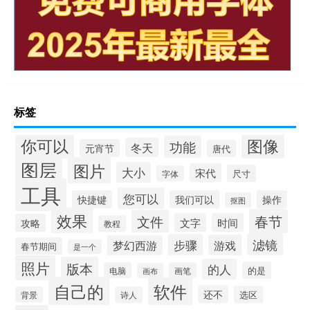
标签
你可以
图像
功能
冬天
元宵节
唐代
图层
图片
大小
宋代
尺寸
字体
工具
您可以
快捷键
我们可以
操作
抠图
效果
春节
文件
文字
时间
攻略
教程
滤镜
步骤
游戏
梦幻西游
春节期间
是一个
照片
版本
的人
的是
电脑
画笔
画布
自己的
软件
还不
选区
背景
诗人