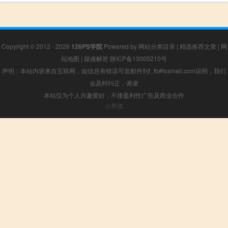
Copyright © 2012 - 2026
126PS学院
Powered by
网站分类目录
|
精选推荐文章
|
网
站地图
|
疑难解答
陕ICP备13005210号
声明：本站内容来自互联网，如信息有错误可发邮件到f_fb#foxmail.com说明，我们
会及时纠正，谢谢
本站仅为个人兴趣爱好，不接盈利性广告及商业合作
小男孩