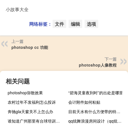
小故事大全
网络标签：
文件
编辑
选项
上一篇
photoshop cc 功能
下一篇
photoshop人像教程
相关问题
photoshop弥散效果
“碧海灵童夜到时”的出处是哪里
农村过年不发福利怎么投诉
会计附件如何粘贴
奔驰gla天窗关不上怎么办
目前天水有什么方便带的特产呀
谁知道广州那里有台球培训的地方
qq炫舞浪漫房间设计（qq炫舞之最浪漫的舞蹈）