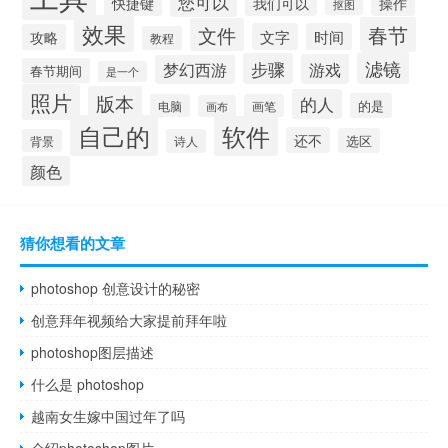
您可以
快捷键
我们可以
操作
抠图
效果
春节
文件
文字
时间
攻略
教程
滤镜
步骤
游戏
梦幻西游
春节期间
是一个
照片
版本
的人
的是
电脑
画笔
画布
自己的
软件
还不
选区
背景
诗人
颜色
猜你想看的文章
photoshop 创意设计的秘密
创意拜年视频给大家提前拜年啦
photoshop图层描述
什么是 photoshop
越南女生嫁中国过年了吗