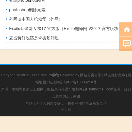
介绍photoshop图片
photoshop删除元素
外网谈中国人抢俄货（外网）
Excite翻译网 V2017 官方版（Excite翻译网 V2017 官方版功能简介）
麦当劳好吃还是肯德基好吃
Copyright © 2012 - 2026
126PS学院
Powered by
网站分类目录
|
精选推荐文章
|
网
站地图
|
疑难解答
陕ICP备13005210号
声明：本站内容来自互联网，如信息有错误可发邮件到f_fb#foxmail.com说明，我们
会及时纠正，谢谢
本站仅为个人兴趣爱好，不接盈利性广告及商业合作
小男孩