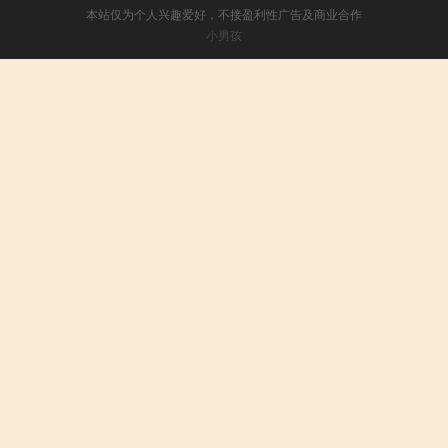
本站仅为个人兴趣爱好，不接盈利性广告及商业合作
小男孩