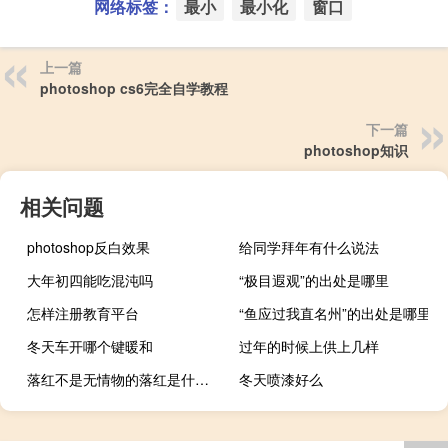
网络标签：
最小
最小化
窗口
上一篇
photoshop cs6完全自学教程
下一篇
photoshop知识
相关问题
photoshop反白效果
给同学拜年有什么说法
大年初四能吃混沌吗
“极目遐观”的出处是哪里
怎样注册教育平台
“鱼应过我直名州”的出处是哪里
冬天车开哪个键暖和
过年的时候上供上几样
落红不是无情物的落红是什么意思（落红不是无情物）
冬天喷漆好么