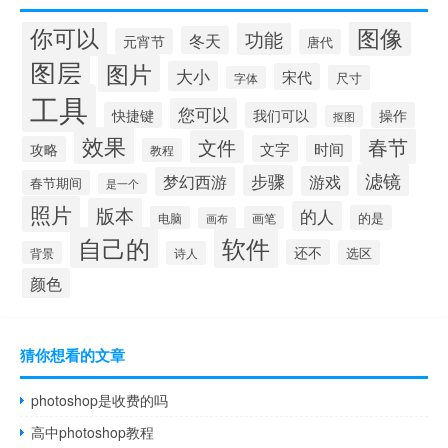
你可以
图像
功能
冬天
元宵节
唐代
图层
图片
大小
宋代
尺寸
字体
工具
您可以
快捷键
我们可以
操作
抠图
效果
春节
文件
文字
时间
攻略
教程
滤镜
步骤
游戏
梦幻西游
春节期间
是一个
照片
版本
的人
的是
电脑
画笔
画布
自己的
软件
还不
选区
背景
诗人
颜色
猜你想看的文章
photoshop是收费的吗
高中photoshop教程