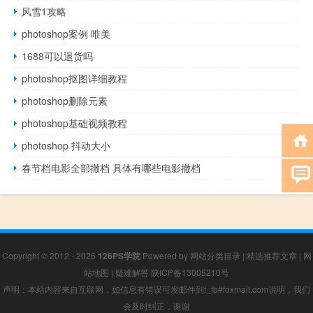
风雪1攻略
photoshop案例 唯美
1688可以退货吗
photoshop抠图详细教程
photoshop删除元素
photoshop基础视频教程
photoshop 抖动大小
春节档电影全部撤档 具体有哪些电影撤档
Copyright © 2012 - 2026
126PS学院
Powered by
网站分类目录
|
精选推荐文章
|
网
站地图
|
疑难解答
陕ICP备13005210号
声明：本站内容来自互联网，如信息有错误可发邮件到f_fb#foxmail.com说明，我们
会及时纠正，谢谢