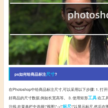
尺寸
ps如何给商品标注
?
在Photoshop中给商品标注尺寸,可以采用以下步骤: 1. 打
工具
好商品的尺寸数据,例如长宽高等。 3. 使用矩形
:在工
标尺
注线:在菜单栏中选择\"视图\"->\"
\"以显示标尺,然后