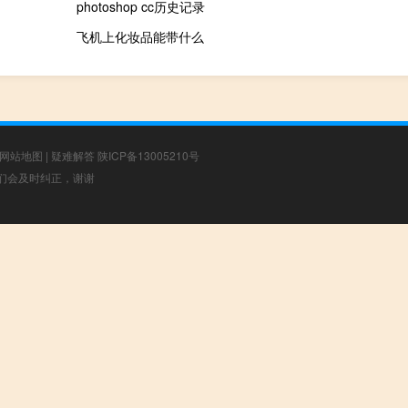
photoshop cc历史记录
飞机上化妆品能带什么
网站地图
|
疑难解答
陕ICP备13005210号
，我们会及时纠正，谢谢