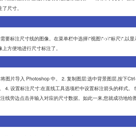
注了尺寸。
开需要标注尺寸线的图像。在菜单栏中选择\"视图\"->\"标尺\",以
像上方便地进行尺寸标注了。
将图片导入 Photoshop 中。 2. 复制图层:选中背景图层,按下Ctr
。 4. 设置标注尺寸:在直线工具选项栏中设置标注箭头的样式。 5
:在标注线旁边点击并输入对应的尺寸数据。如此一来,您就成功地给