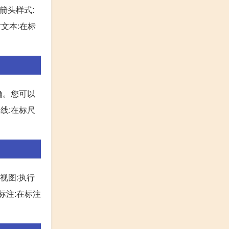
注箭头样式:
文本:在标
确。您可以
考线:在标尺
尺视图:执行
寸标注:在标注