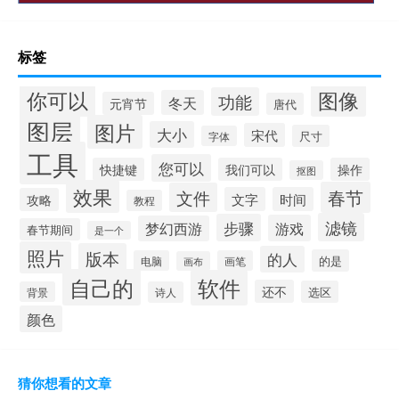
标签
你可以
图像
功能
冬天
元宵节
唐代
图层
图片
大小
宋代
尺寸
字体
工具
您可以
快捷键
我们可以
操作
抠图
效果
春节
文件
文字
时间
攻略
教程
滤镜
步骤
游戏
梦幻西游
春节期间
是一个
照片
版本
的人
的是
电脑
画笔
画布
自己的
软件
还不
选区
背景
诗人
颜色
猜你想看的文章