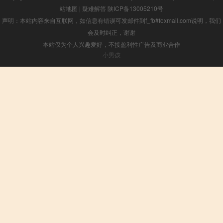
站地图
|
疑难解答
陕ICP备13005210号
声明：本站内容来自互联网，如信息有错误可发邮件到f_fb#foxmail.com说明，我们
会及时纠正，谢谢
本站仅为个人兴趣爱好，不接盈利性广告及商业合作
小男孩