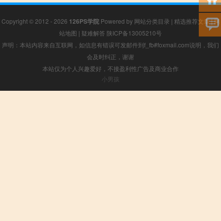
Copyright © 2012 - 2026
126PS学院
Powered by
网站分类目录
|
精选推荐文章
|
网
站地图
|
疑难解答
陕ICP备13005210号
声明：本站内容来自互联网，如信息有错误可发邮件到f_fb#foxmail.com说明，我们
会及时纠正，谢谢
本站仅为个人兴趣爱好，不接盈利性广告及商业合作
小男孩