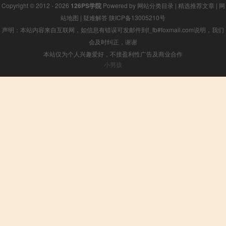
Copyright © 2012 - 2026
126PS学院
Powered by
网站分类目录
|
精选推荐文章
|
网
站地图
|
疑难解答
陕ICP备13005210号
声明：本站内容来自互联网，如信息有错误可发邮件到f_fb#foxmail.com说明，我们
会及时纠正，谢谢
本站仅为个人兴趣爱好，不接盈利性广告及商业合作
小男孩