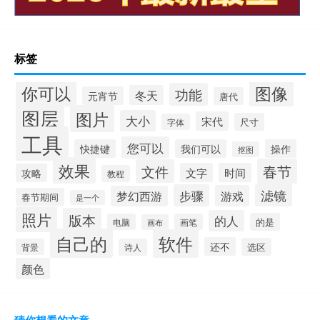
标签
你可以
图像
功能
冬天
元宵节
唐代
图层
图片
大小
宋代
尺寸
字体
工具
您可以
快捷键
我们可以
操作
抠图
效果
春节
文件
文字
时间
攻略
教程
滤镜
步骤
游戏
梦幻西游
春节期间
是一个
照片
版本
的人
的是
电脑
画笔
画布
自己的
软件
还不
选区
背景
诗人
颜色