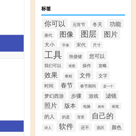
标签
你可以
功能
冬天
元宵节
图层
图像
图片
唐代
大小
宋代
尺寸
字体
工具
您可以
快捷键
我们可以
操作
攻略
抠图
效果
文件
文字
教程
春节
时间
春节期间
是一个
滤镜
步骤
游戏
梦幻西游
照片
版本
电脑
画笔
画布
自己的
的人
的是
背景
软件
颜色
还不
选区
诗人