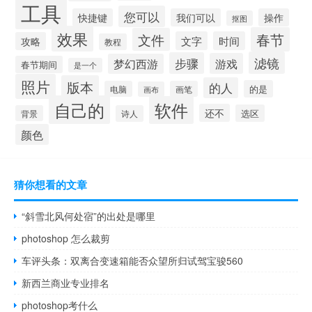
工具
您可以
快捷键
我们可以
操作
抠图
效果
春节
文件
文字
时间
攻略
教程
滤镜
步骤
游戏
梦幻西游
春节期间
是一个
照片
版本
的人
的是
电脑
画笔
画布
自己的
软件
还不
选区
背景
诗人
颜色
猜你想看的文章
“斜雪北风何处宿”的出处是哪里
photoshop 怎么裁剪
车评头条：双离合变速箱能否众望所归试驾宝骏560
新西兰商业专业排名
photoshop考什么