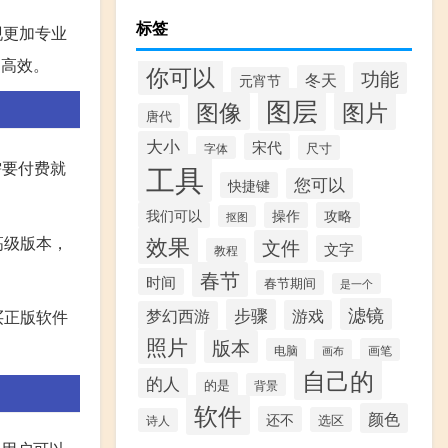
标签
现更加专业
、高效。
你可以
功能
冬天
元宵节
图层
图像
图片
唐代
大小
宋代
尺寸
字体
需要付费就
工具
您可以
快捷键
我们可以
操作
攻略
抠图
效果
高级版本，
文件
文字
教程
春节
时间
春节期间
是一个
滤镜
步骤
游戏
梦幻西游
买正版软件
照片
版本
电脑
画笔
画布
自己的
的人
的是
背景
软件
颜色
还不
选区
诗人