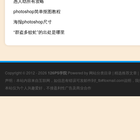
愚人劫所有攻略
photoshop简单抠图教程
海报photoshop尺寸
“群盗多蚊虻”的出处是哪里
Copyright © 2012 - 2026
126PS学院
Powered by
网站分类目录
|
精选推荐文章
|
声明：本站内容来自互联网，如信息有错误可发邮件到f_fb#foxmail.com说明
本站仅为个人兴趣爱好，不接盈利性广告及商业合作