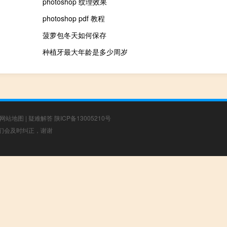
photoshop 纹理效果
photoshop pdf 教程
菠萝包冬天如何保存
种植牙最大年龄是多少周岁
网站地图
|
疑难解答
陕ICP备13005210号
，我们会及时纠正，谢谢