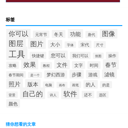
标签
你可以
图像
功能
冬天
元宵节
唐代
图层
图片
大小
宋代
尺寸
字体
工具
您可以
快捷键
我们可以
操作
抠图
效果
春节
文件
文字
时间
攻略
教程
滤镜
步骤
游戏
梦幻西游
春节期间
是一个
照片
版本
的人
的是
电脑
画笔
画布
自己的
软件
还不
选区
背景
诗人
颜色
猜你想看的文章