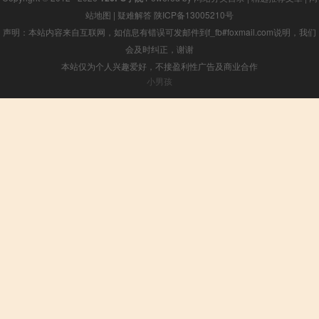
站地图
|
疑难解答
陕ICP备13005210号
声明：本站内容来自互联网，如信息有错误可发邮件到f_fb#foxmail.com说明，我们
会及时纠正，谢谢
本站仅为个人兴趣爱好，不接盈利性广告及商业合作
小男孩