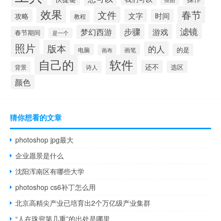
效果
春节
文件
文字
时间
攻略
教程
滤镜
步骤
游戏
梦幻西游
春节期间
是一个
照片
版本
的人
的是
电脑
画笔
画布
自己的
软件
还不
选区
背景
诗人
颜色
猜你想看的文章
photoshop jpg最大
企业愿景是什么
沈阳浑南区有哪些大学
photoshop cs6补丁怎么用
北京高精尖产业已培育出2个万亿级产业集群
“人在珠帘第几重”的出处是哪里