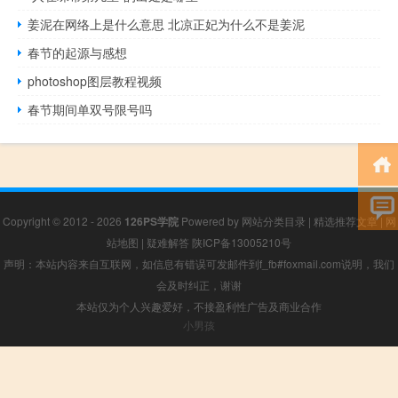
姜泥在网络上是什么意思 北凉正妃为什么不是姜泥
春节的起源与感想
photoshop图层教程视频
春节期间单双号限号吗
Copyright © 2012 - 2026
126PS学院
Powered by
网站分类目录
|
精选推荐文章
|
网
站地图
|
疑难解答
陕ICP备13005210号
声明：本站内容来自互联网，如信息有错误可发邮件到f_fb#foxmail.com说明，我们
会及时纠正，谢谢
本站仅为个人兴趣爱好，不接盈利性广告及商业合作
小男孩