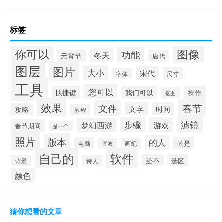
标签
你可以
图像
功能
冬天
元宵节
唐代
图层
图片
大小
宋代
尺寸
字体
工具
您可以
快捷键
我们可以
操作
抠图
效果
春节
文件
文字
时间
攻略
教程
滤镜
步骤
游戏
梦幻西游
春节期间
是一个
照片
版本
的人
的是
电脑
画笔
画布
自己的
软件
还不
选区
背景
诗人
颜色
猜你想看的文章