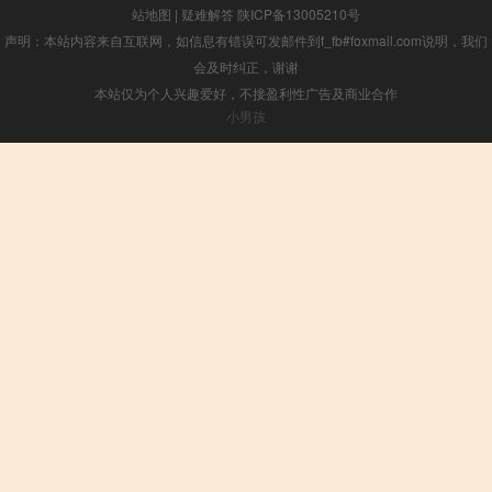
站地图
|
疑难解答
陕ICP备13005210号
声明：本站内容来自互联网，如信息有错误可发邮件到f_fb#foxmail.com说明，我们
会及时纠正，谢谢
本站仅为个人兴趣爱好，不接盈利性广告及商业合作
小男孩