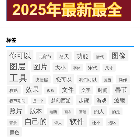
标签
你可以
图像
功能
冬天
元宵节
唐代
图层
图片
大小
宋代
尺寸
字体
工具
您可以
快捷键
我们可以
操作
抠图
效果
春节
文件
文字
时间
攻略
教程
滤镜
步骤
游戏
梦幻西游
春节期间
是一个
照片
版本
的人
的是
电脑
画笔
画布
自己的
软件
还不
选区
背景
诗人
颜色