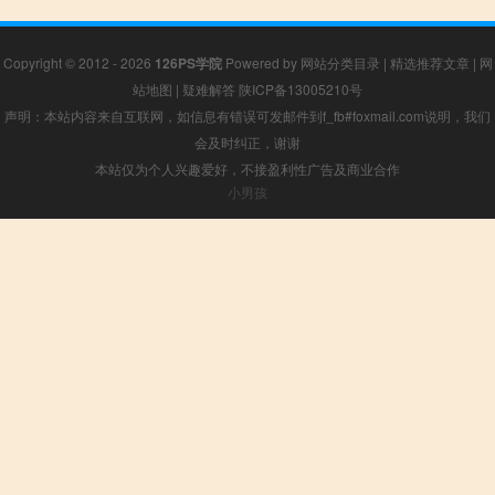
Copyright © 2012 - 2026
126PS学院
Powered by
网站分类目录
|
精选推荐文章
|
网
站地图
|
疑难解答
陕ICP备13005210号
声明：本站内容来自互联网，如信息有错误可发邮件到f_fb#foxmail.com说明，我们
会及时纠正，谢谢
本站仅为个人兴趣爱好，不接盈利性广告及商业合作
小男孩