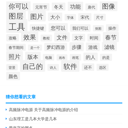
你可以
图像
功能
冬天
元宵节
唐代
图层
图片
大小
宋代
尺寸
字体
工具
您可以
快捷键
我们可以
操作
抠图
效果
春节
文件
文字
时间
攻略
教程
滤镜
步骤
游戏
梦幻西游
春节期间
是一个
照片
版本
的人
的是
电脑
画笔
画布
自己的
软件
还不
选区
背景
诗人
颜色
猜你想看的文章
高频脉冲电源 关于高频脉冲电源的介绍
山东理工是几本大学是几本
带泉字的网名