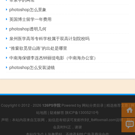
photoshop怎么景象
英国博士留学一年费用
photoshop透明几何
泉州医学高等专科学校属于双高计划院校吗
“推窗欲觅登山路”的出处是哪里
中南海保镖李连杰钟丽缇电影（中南海办公室）
photoshop怎么安装滤镜
Copyright © 2012 - 2026
126PS学院
Powered by
网站分类目录
|
精选推荐文章
|
网
站地图
|
疑难解答
陕ICP备13005210号
声明：本站内容来自互联网，如信息有错误可发邮件到f_fb#foxmail.com说明，我们
会及时纠正，谢谢
本站仅为个人兴趣爱好，不接盈利性广告及商业合作