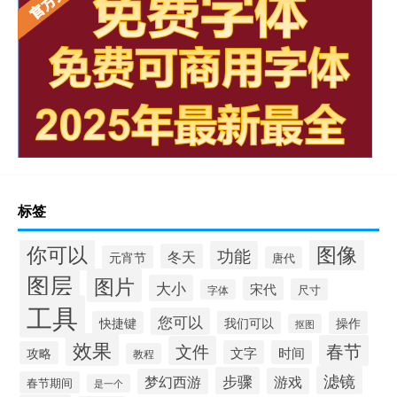
标签
你可以
图像
功能
冬天
元宵节
唐代
图层
图片
大小
宋代
尺寸
字体
工具
您可以
快捷键
我们可以
操作
抠图
效果
春节
文件
文字
时间
攻略
教程
滤镜
步骤
游戏
梦幻西游
春节期间
是一个