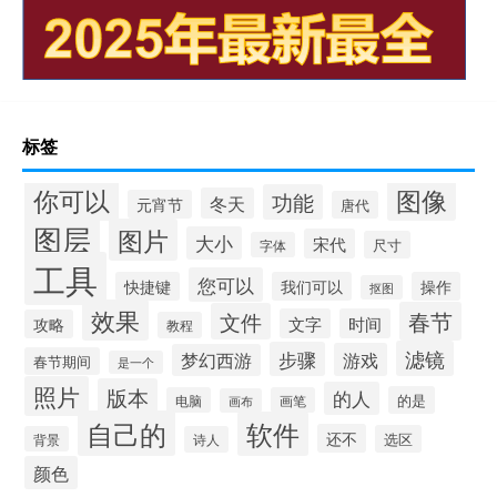
标签
你可以
图像
功能
冬天
元宵节
唐代
图层
图片
大小
宋代
尺寸
字体
工具
您可以
快捷键
我们可以
操作
抠图
效果
春节
文件
文字
时间
攻略
教程
滤镜
步骤
游戏
梦幻西游
春节期间
是一个
照片
版本
的人
的是
电脑
画笔
画布
自己的
软件
还不
选区
背景
诗人
颜色