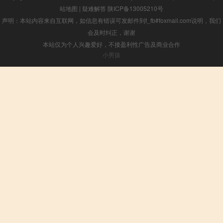
站地图
|
疑难解答
陕ICP备13005210号
声明：本站内容来自互联网，如信息有错误可发邮件到f_fb#foxmail.com说明，我们
会及时纠正，谢谢
本站仅为个人兴趣爱好，不接盈利性广告及商业合作
小男孩