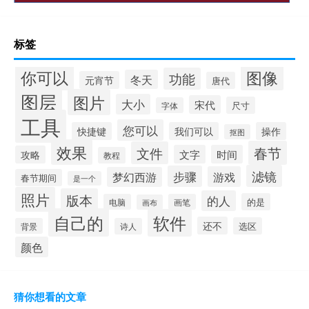
标签
你可以
图像
功能
冬天
元宵节
唐代
图层
图片
大小
宋代
尺寸
字体
工具
您可以
快捷键
我们可以
操作
抠图
效果
春节
文件
文字
时间
攻略
教程
滤镜
步骤
游戏
梦幻西游
春节期间
是一个
照片
版本
的人
的是
电脑
画笔
画布
自己的
软件
还不
选区
背景
诗人
颜色
猜你想看的文章