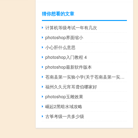
猜你想看的文章
计算机等级考试一年有几次
photoshop界面缩小
小心肝什么意思
photoshop入门教程 4
photoshop最新软件版本
苍南县第一实验小学(关于苍南县第一实验小学简述)
福州久久元宵耳聋伯哪家好
photoshop玉雕效果
崛起2黑暗水域攻略
古筝考级一共多少级