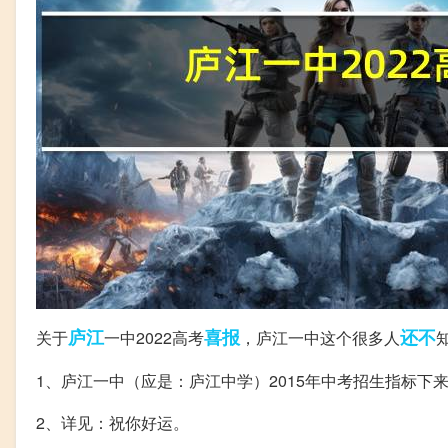
庐江
喜报
还不
关于
一中2022高考
，庐江一中这个很多人
1、庐江一中（应是：庐江中学）2015年中考招生指标下
2、详见：祝你好运。