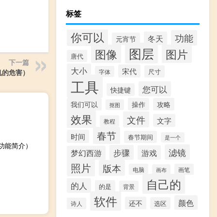
标签
你可以
功能
冬天
元宵节
图层
图像
图片
唐代
下一篇
大小
宋代
尺寸
字体
机的危害）
工具
您可以
快捷键
我们可以
操作
攻略
抠图
效果
文件
文字
教程
春节
时间
春节期间
是一个
方版功能简介）
滤镜
步骤
游戏
梦幻西游
照片
版本
电脑
画笔
画布
自己的
的人
的是
背景
软件
颜色
还不
选区
诗人