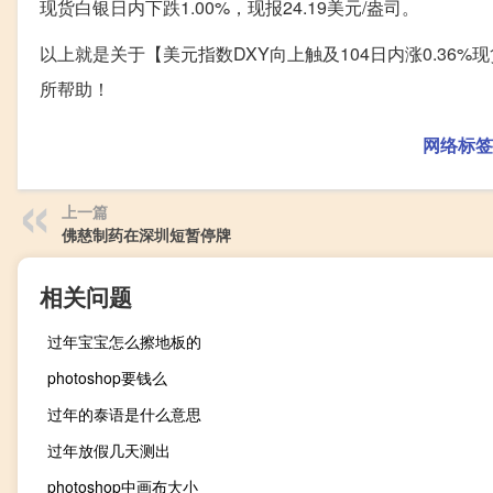
现货白银日内下跌1.00%，现报24.19美元/盎司。
以上就是关于【美元指数DXY向上触及104日内涨0.36%现
所帮助！
网络标签
上一篇
佛慈制药在深圳短暂停牌
相关问题
过年宝宝怎么擦地板的
photoshop要钱么
过年的泰语是什么意思
过年放假几天测出
photoshop中画布大小