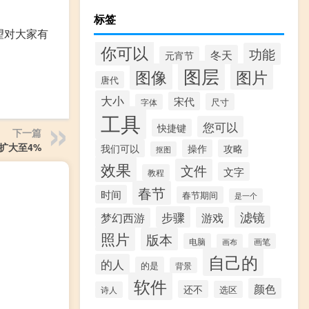
标签
希望对大家有
你可以
功能
冬天
元宵节
图层
图像
图片
唐代
大小
宋代
尺寸
字体
工具
您可以
快捷键
下一篇
扩大至4%
我们可以
操作
攻略
抠图
效果
文件
文字
教程
春节
时间
春节期间
是一个
滤镜
步骤
游戏
梦幻西游
照片
版本
电脑
画笔
画布
自己的
的人
的是
背景
软件
颜色
还不
选区
诗人