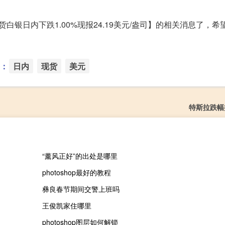
货白银日内下跌1.00%现报24.19美元/盎司】的相关消息了，
：
日内
现货
美元
特斯拉跌幅
“薰风正好”的出处是哪里
photoshop最好的教程
彝良春节期间交警上班吗
王俊凯家住哪里
photoshop图层如何解锁