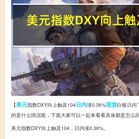
美元
日内
现货
【
指数DXY向上触及104
涨0.36%
白银日内下
的是什么情况呢，下面大家可以一起来看看具体都是怎么
美元指数DXY向上触及104，日内涨0.36%。