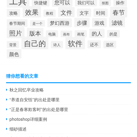
工具
您可以
快捷键
我们可以
操作
抠图
效果
春节
文件
文字
时间
攻略
教程
滤镜
步骤
游戏
梦幻西游
春节期间
是一个
照片
版本
的人
的是
电脑
画笔
画布
自己的
软件
还不
选区
背景
诗人
颜色
猜你想看的文章
秋之回忆卒业攻略
“养道自安恬”的出处是哪里
“正是春寒欺客时”的出处是哪里
photoshop详细案例
细砂描述