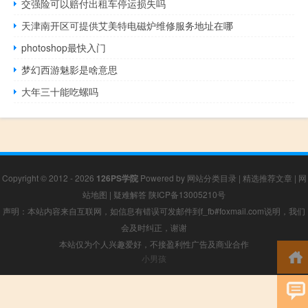
交强险可以赔付出租车停运损失吗
天津南开区可提供艾美特电磁炉维修服务地址在哪
photoshop最快入门
梦幻西游魅影是啥意思
大年三十能吃螺吗
Copyright © 2012 - 2026
126PS学院
Powered by
网站分类目录
|
精选推荐文章
|
网
站地图
|
疑难解答
陕ICP备13005210号
声明：本站内容来自互联网，如信息有错误可发邮件到f_fb#foxmail.com说明，我们
会及时纠正，谢谢
本站仅为个人兴趣爱好，不接盈利性广告及商业合作
小男孩