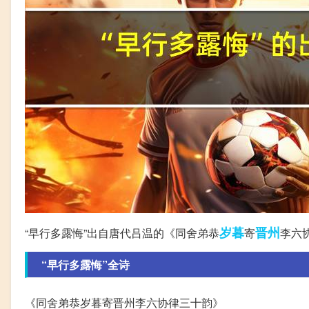
岁暮
晋州
“早行多露悔”出自唐代吕温的《同舍弟恭
寄
李六
“早行多露悔”全诗
《同舍弟恭岁暮寄晋州李六协律三十韵》