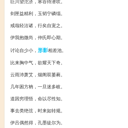
巨川望汔济，寒谷待潜吹。
剑匣益精利，玉韬宁磷缁。
戒哉轻沽诸，行矣自宠之。
伊我抱微尚，仲氏即心期。
形影
讨论自少小，
相差池。
比来胸中气，欲耀天下奇。
云雨沛萧艾，烟阁双萎蕤。
几年困方枘，一旦迷多岐。
道因穷理悟，命以尽性知。
事去类绝弦，时来如转规。
伊吕偶然得，孔墨徒尔为。