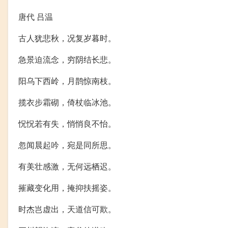
唐代 吕温
古人犹悲秋，况复岁暮时。
急景迫流念，穷阴结长悲。
阳乌下西岭，月鹊惊南枝。
揽衣步霜砌，倚杖临冰池。
怳怳若有失，悄悄良不怡。
忽闻晨起吟，宛是同所思。
有美壮感激，无何远栖迟。
摧藏变化用，掩抑扶摇姿。
时杰岂虚出，天道信可欺。