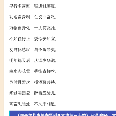
早行多露悔，强进触藩羸。
功名岂身利，仁义非吾私。
万物自身化，一夫何驱驰。
不如任行止，委命安所宜。
劝君休感叹，与予陶希夷。
明年郊天后，庆泽岁华滋。
曲水杏花雪，香街青柳丝。
良时且暂欢，樽酒聊共持。
闲过漆园叟，醉看五陵儿。
寄言思隐处，不久来相追。
《同舍弟恭岁暮寄晋州李六协律三十韵》吕温 翻译、