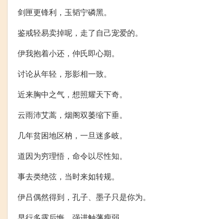
剑匣更锋利，玉韬宁磷黑。
鉴戒轻易卖掉呢，走了自己宠爱的。
伊我抱着小还，仲氏即心期。
讨论从年轻，形影相一致。
近来胸中之气，想照耀天下奇。
云雨沛艾蒿，烟阁双萎缩下垂。
几年贫困地区枘，一旦迷多岐。
道因为穷理悟，命令以尽性知。
事去类绝弦，当时来如转规。
伊吕偶然得到，孔子、墨子只是你为。
早行多露后悔，强进触藩瘦弱。