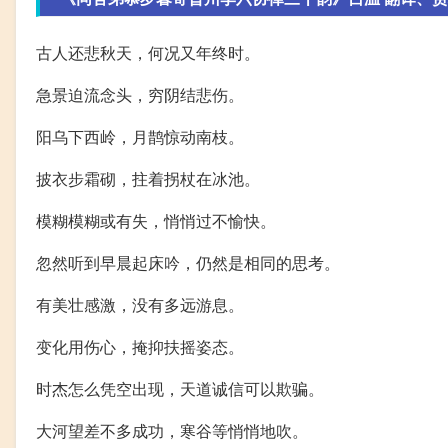
古人还悲秋天，何况又年终时。
急景迫流念头，穷阴结悲伤。
阳乌下西岭，月鹊惊动南枝。
披衣步霜砌，拄着拐杖在冰池。
模糊模糊或有失，悄悄过不愉快。
忽然听到早晨起床吟，仍然是相同的思考。
有美壮感激，没有多远游息。
变化用伤心，掩抑扶摇姿态。
时杰怎么凭空出现，天道诚信可以欺骗。
大河望差不多成功，寒谷等悄悄地吹。