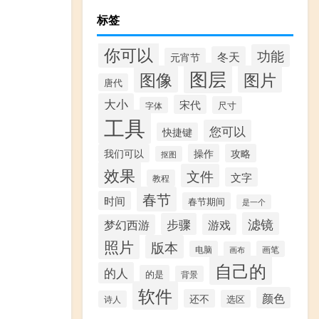
标签
你可以
功能
冬天
元宵节
图层
图像
图片
唐代
大小
宋代
尺寸
字体
工具
您可以
快捷键
我们可以
操作
攻略
抠图
效果
文件
文字
教程
春节
时间
春节期间
是一个
滤镜
步骤
游戏
梦幻西游
照片
版本
电脑
画笔
画布
自己的
的人
的是
背景
软件
颜色
还不
选区
诗人