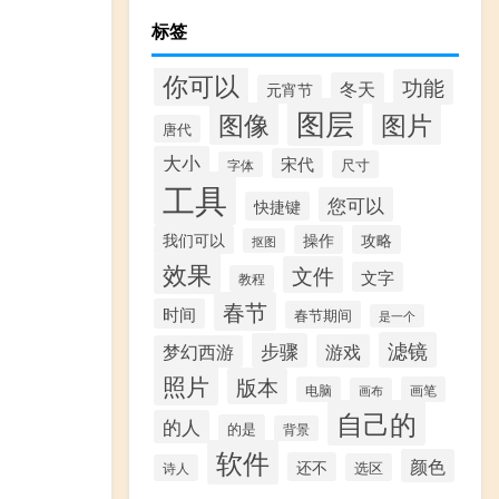
标签
你可以
功能
冬天
元宵节
图层
图像
图片
唐代
大小
宋代
尺寸
字体
工具
您可以
快捷键
我们可以
操作
攻略
抠图
效果
文件
文字
教程
春节
时间
春节期间
是一个
滤镜
步骤
游戏
梦幻西游
照片
版本
电脑
画笔
画布
自己的
的人
的是
背景
软件
颜色
还不
选区
诗人