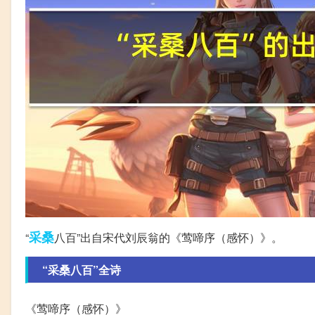
采桑
“
八百”出自宋代刘辰翁的《莺啼序（感怀）》。
“采桑八百”全诗
《莺啼序（感怀）》