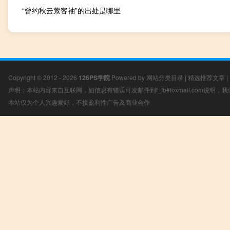
“曾约秋云萦客袖”的出处是哪里
Copyright © 2012 - 2026
126PS学院
Powered by
网站分类目录
|
精选推荐文章
|
声明：本站内容来自互联网，如信息有错误可发邮件到f_fb#foxmail.com说明
本站仅为个人兴趣爱好，不接盈利性广告及商业合作