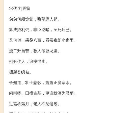
宋代 刘辰翁
匆匆何须惊觉，唤草庐人起。
算成败利钝，非臣逆睹，至死后已。
又何似、采桑八百，看蚕夜织小窗里。
漫二升自苦，教人吊卧龙里。
别有佳人，追桃恨李。
拥凝香绣被。
争知道、壮士悲歌，萧萧正度寒水。
问荆卿、田横古墓，更谁载酒为君酹。
过霜桥落月，老人不见遗履。