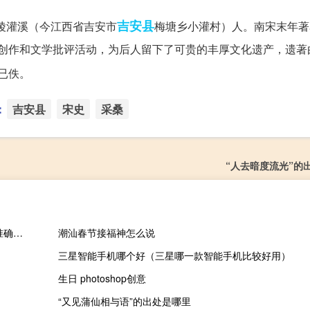
吉安县
溪。庐陵灌溪（今江西省吉安市
梅塘乡小灌村）人。南宋末年著
文学创作和文学批评活动，为后人留下了可贵的丰厚文化遗产，遗著
已佚。
：
吉安县
宋史
采桑
“人去暗度流光”的
手机关机了还能定位到准确位置吗oppo（手机关机了还能定位到准确位置吗）
潮汕春节接福神怎么说
三星智能手机哪个好（三星哪一款智能手机比较好用）
生日 photoshop创意
“又见蒲仙相与语”的出处是哪里