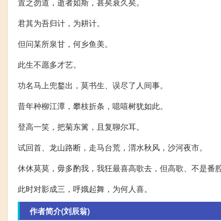
置之勿道，逝者如斯，甚矣衰久矣。
君其为吾归计，为耕计。
但问某所泉甘，何乡鱼美。
此生不愿多才艺。
功名马上兜鍪出，莫书生、误尽了人间事。
昔年种柳江潭，攀枝折条，噫嘻树犹如此。
登高一笑，把菊东篱，且复聊尔耳。
试回首、龙山路断，走马台荒，渭水秋风，沙河夜市。
休休莫莫，毋多酌我，我狂最喜高歌去，但高歌、不是番
此时对影成三，呼娥起舞，为何人喜。
作者简介(刘辰翁)