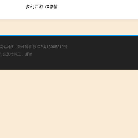
梦幻西游 70剧情
网站地图
|
疑难解答
陕ICP备13005210号
，我们会及时纠正，谢谢