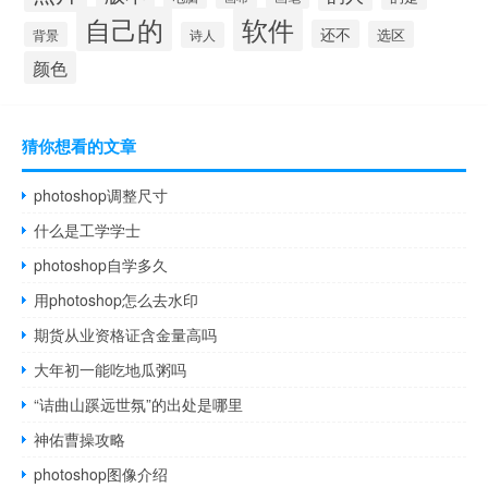
自己的
软件
还不
选区
背景
诗人
颜色
猜你想看的文章
photoshop调整尺寸
什么是工学学士
photoshop自学多久
用photoshop怎么去水印
期货从业资格证含金量高吗
大年初一能吃地瓜粥吗
“诘曲山蹊远世氛”的出处是哪里
神佑曹操攻略
photoshop图像介绍