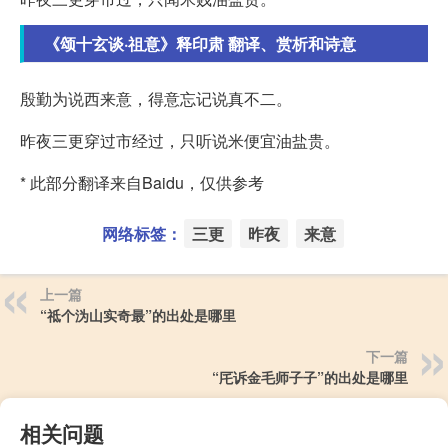
《颂十玄谈·祖意》释印肃 翻译、赏析和诗意
殷勤为说西来意，得意忘记说真不二。
昨夜三更穿过市经过，只听说米便宜油盐贵。
* 此部分翻译来自Baidu，仅供参考
网络标签：
三更
昨夜
来意
上一篇
“祗个沩山实奇最”的出处是哪里
下一篇
“厇诉金毛师子子”的出处是哪里
相关问题