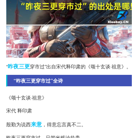
昨夜
三更
“
穿市过”出自宋代释印肃的《颂十玄谈·祖意》。
“昨夜三更穿市过”全诗
《颂十玄谈·祖意》
宋代 释印肃
来意
殷勤为说西
，得意忘言真不二。
昨夜三更穿市过，只闻米贱油盐贵。