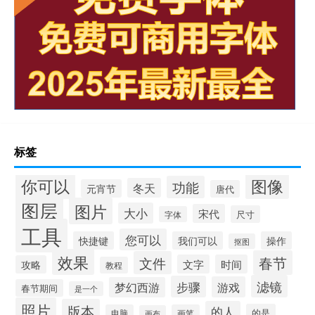
标签
你可以
图像
功能
冬天
元宵节
唐代
图层
图片
大小
宋代
尺寸
字体
工具
您可以
快捷键
我们可以
操作
抠图
效果
春节
文件
文字
时间
攻略
教程
滤镜
步骤
游戏
梦幻西游
春节期间
是一个
照片
版本
的人
的是
电脑
画笔
画布