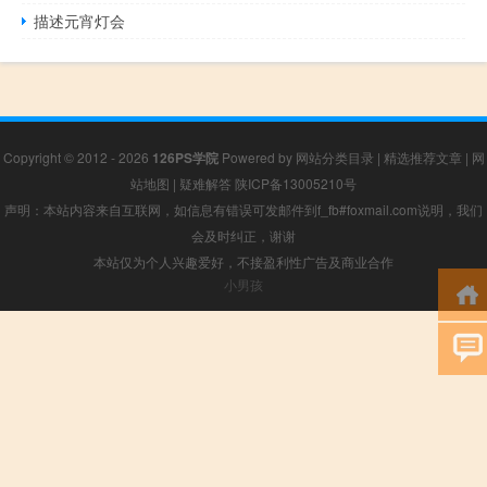
描述元宵灯会
Copyright © 2012 - 2026
126PS学院
Powered by
网站分类目录
|
精选推荐文章
|
网
站地图
|
疑难解答
陕ICP备13005210号
声明：本站内容来自互联网，如信息有错误可发邮件到f_fb#foxmail.com说明，我们
会及时纠正，谢谢
本站仅为个人兴趣爱好，不接盈利性广告及商业合作
小男孩