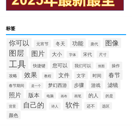
标签
你可以
图像
功能
冬天
元宵节
唐代
图层
图片
大小
宋代
尺寸
字体
工具
您可以
快捷键
我们可以
操作
抠图
效果
春节
文件
文字
时间
攻略
教程
滤镜
步骤
游戏
梦幻西游
春节期间
是一个
照片
版本
的人
的是
电脑
画笔
画布
自己的
软件
还不
选区
背景
诗人
颜色