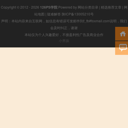
Copyright © 2012 - 2026
126PS学院
Powered by
网站分类目录
|
精选推荐文章
|
网
站地图
|
疑难解答
陕ICP备13005210号
声明：本站内容来自互联网，如信息有错误可发邮件到f_fb#foxmail.com说明，我们
会及时纠正，谢谢
本站仅为个人兴趣爱好，不接盈利性广告及商业合作
小男孩