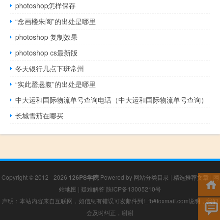
photoshop怎样保存
“念画楼朱阁”的出处是哪里
photoshop 复制效果
photoshop cs最新版
冬天银行几点下班常州
“实此罄悬腹”的出处是哪里
中大运和国际物流单号查询电话（中大运和国际物流单号查询）
长城雪茄在哪买
Copyright © 2012 - 2026
126PS学院
Powered by
网站分类目录
|
精选推荐文章
|
网
站地图
|
疑难解答
陕ICP备13005210号
声明：本站内容来自互联网，如信息有错误可发邮件到f_fb#foxmail.com说明，我们
会及时纠正，谢谢