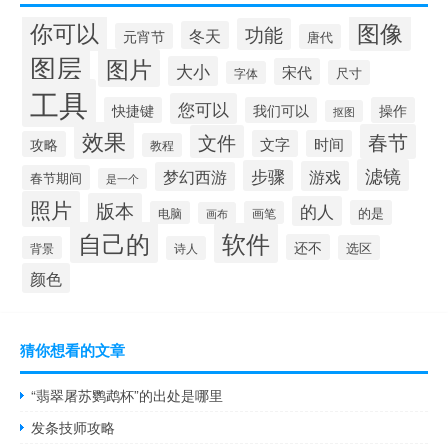
你可以
图像
功能
冬天
元宵节
唐代
图层
图片
大小
宋代
尺寸
字体
工具
您可以
快捷键
我们可以
操作
抠图
效果
春节
文件
文字
时间
攻略
教程
滤镜
步骤
游戏
梦幻西游
春节期间
是一个
照片
版本
的人
的是
电脑
画笔
画布
自己的
软件
还不
选区
背景
诗人
颜色
猜你想看的文章
“翡翠屠苏鹦鹉杯”的出处是哪里
发条技师攻略