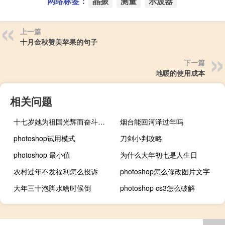
网络标签：
晶振
测量
示波器
上一篇
十月金秋赞美苹果的句子
下一篇
地暖的使用成本
相关问题
十七岁她为祖国光辉而奋斗小说（我十七岁成了我同学妈妈的情人）
烟台能回河泽过年吗
photoshop试用模式
刀剑小判攻略
photoshop 最小值
为什么大年初七是人生日
农村过年不发福利怎么投诉
photoshop怎么修改图片文字
大年三十泡脚水啥时候倒
photoshop cs3怎么破解