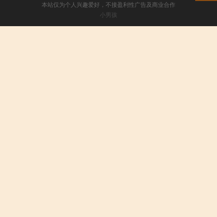
本站仅为个人兴趣爱好，不接盈利性广告及商业合作
小男孩