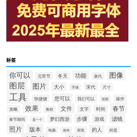
标签
你可以
图像
功能
冬天
元宵节
唐代
图层
图片
大小
宋代
尺寸
字体
工具
您可以
快捷键
我们可以
操作
抠图
效果
春节
文件
文字
时间
攻略
教程
滤镜
步骤
游戏
梦幻西游
春节期间
是一个
照片
版本
的人
的是
电脑
画笔
画布