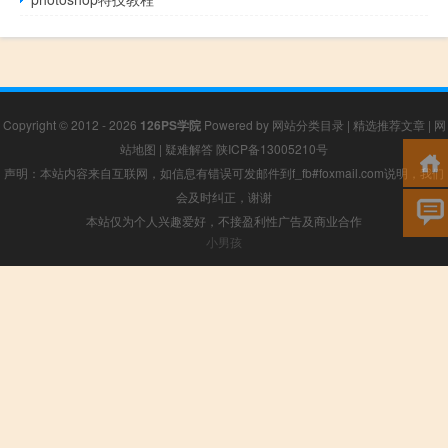
Copyright © 2012 - 2026
126PS学院
Powered by
网站分类目录
|
精选推荐文章
|
网
站地图
|
疑难解答
陕ICP备13005210号
声明：本站内容来自互联网，如信息有错误可发邮件到f_fb#foxmail.com说明，我们
会及时纠正，谢谢
本站仅为个人兴趣爱好，不接盈利性广告及商业合作
小男孩