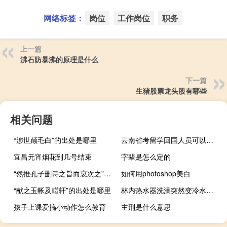
网络标签：
岗位
工作岗位
职务
上一篇
沸石防暴沸的原理是什么
下一篇
生猪股票龙头股有哪些
相关问题
“涉世颠毛白”的出处是哪里
云南省考留学回国人员可以报考哪些职位
宜昌元宵烟花到几号结束
字辈是怎么定的
“然推孔子删诗之旨而裒次之”的出处是哪里
如何用photoshop美白
“献之玉帐及輶轩”的出处是哪里
林内热水器洗澡突然变冷水（林内维修）
孩子上课爱搞小动作怎么教育
主刑是什么意思