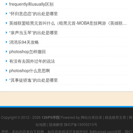
frequently和usually区别
“怀归意恋恋”的出处是哪里
英雄联盟暗黑元首叫什么（暗黑元首-MOBA竞技网游《英雄联盟》中的英雄角色简介）
“泉声当玉琴”的出处是哪里
消消乐94关攻略
photoshop怎样撤回
有没有去国外过年的说法
photoshop什么意思啊
“其事徒骄逸”的出处是哪里
Copyright © 2012 - 2026
126PS学院
Powered by
网站分类目录
|
精选推荐文章
|
网
站地图
|
疑难解答
陕ICP备13005210号
声明：本站内容来自互联网，如信息有错误可发邮件到f_fb#foxmail.com说明，我们