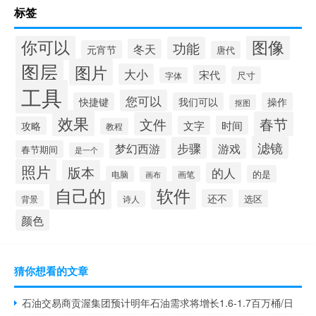
标签
你可以
图像
功能
冬天
元宵节
唐代
图层
图片
大小
宋代
尺寸
字体
工具
您可以
快捷键
我们可以
操作
抠图
效果
春节
文件
文字
时间
攻略
教程
滤镜
步骤
游戏
梦幻西游
春节期间
是一个
照片
版本
的人
的是
电脑
画笔
画布
自己的
软件
还不
选区
背景
诗人
颜色
猜你想看的文章
石油交易商贡渥集团预计明年石油需求将增长1.6-1.7百万桶/日