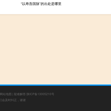
“以寿吾国脉”的出处是哪里
网站地图
|
疑难解答
陕ICP备13005210号
，我们会及时纠正，谢谢