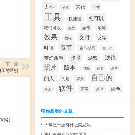
大小
宋代
尺寸
字体
工具
您可以
快捷键
我们可以
操作
攻略
抠图
效果
文件
文字
教程
春节
时间
春节期间
是一个
滤镜
步骤
游戏
梦幻西游
下一篇
照片
版本
电脑
画笔
画布
包工的区别
自己的
的人
的是
背景
软件
颜色
还不
选区
诗人
猜你想看的文章
官网）
大年三十还有什么禁忌吗
古代有关春节的歇后语