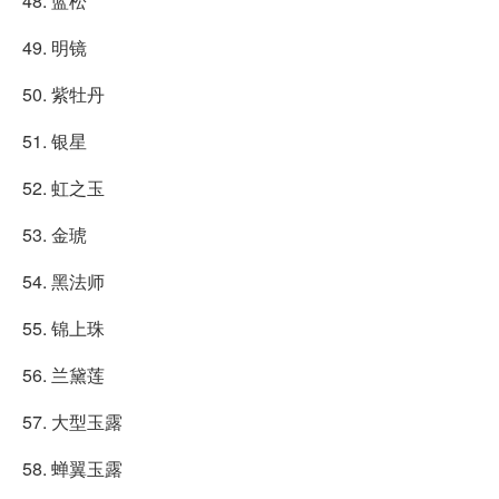
48. 蓝松
49. 明镜
50. 紫牡丹
51. 银星
52. 虹之玉
53. 金琥
54. 黑法师
55. 锦上珠
56. 兰黛莲
57. 大型玉露
58. 蝉翼玉露