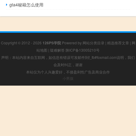
gta4秘籍怎么使用
Copyright © 2012 - 2026
126PS学院
Powered by
网站分类目录
|
精选推荐文章
|
网
站地图
|
疑难解答
陕ICP备13005210号
声明：本站内容来自互联网，如信息有错误可发邮件到f_fb#foxmail.com说明，我们
会及时纠正，谢谢
本站仅为个人兴趣爱好，不接盈利性广告及商业合作
小男孩