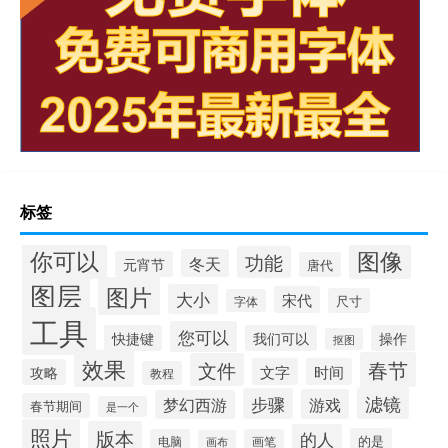
标签
你可以
图像
功能
冬天
元宵节
唐代
图层
图片
大小
宋代
尺寸
字体
工具
您可以
快捷键
我们可以
操作
抠图
效果
春节
文件
文字
时间
攻略
教程
滤镜
步骤
游戏
梦幻西游
春节期间
是一个
照片
版本
的人
的是
电脑
画笔
画布