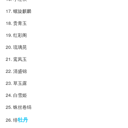
17. 螺旋麒麟
18. 贵青玉
19. 红彩阁
20. 琉璃晃
21. 鸾凤玉
22. 清盛锦
23. 草玉露
24. 白雪姫
25. 蛛丝卷绢
牡丹
26. 绯