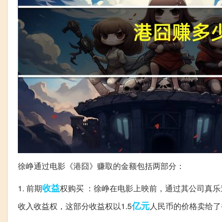
徐峥通过电影《港囧》赚取的金额包括两部分：
收益
1. 前期
权购买 ：徐峥在电影上映前，通过其公司真乐
亿元
收入收益权，这部分收益权以1.5
人民币的价格卖给了