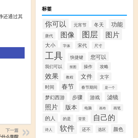
标签
峥还通过其
你可以
功能
冬天
元宵节
图层
图像
图片
唐代
大小
宋代
尺寸
字体
工具
您可以
快捷键
我们可以
操作
攻略
抠图
效果
文件
文字
教程
春节
时间
春节期间
是一个
滤镜
步骤
游戏
梦幻西游
照片
版本
电脑
画笔
画布
自己的
的人
的是
背景
软件
颜色
还不
选区
诗人
下一篇
于什么学院