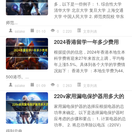
多，以下是一些例子： 1. 综合性大学
清华大学 北京大学 复旦大学 上海交通
大学 中国人民大学 2. 师范类院校 华东
师范...
sslake
01-10
0
220
文章列表
2024香港留学一年多少费用
根据提供的信息，2024年香港本地生本
科学费将迎来27年来首次上调，平均每
年上涨5.5%。具体到各个大学的学费情
况如下： 香港大学 ：本地生学费为44,
500港币。...
sslake
01-09
0
263
文章列表
220v家用漏电保护器用多大的
家用漏电保护器的选择应根据电器的总
功率来确定。以下是选择漏电保护器时
应考虑的步骤和要点： 1. 计算电器的总
功率。 2. 将总功率除以电压（220V）
得到总电...