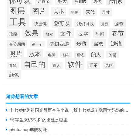
功能
冬天
元宵节
唐代
图层
图片
大小
宋代
尺寸
字体
工具
您可以
快捷键
我们可以
操作
抠图
效果
春节
文件
文字
时间
攻略
教程
滤镜
步骤
游戏
梦幻西游
春节期间
是一个
照片
版本
的人
的是
电脑
画笔
画布
自己的
软件
还不
选区
背景
诗人
颜色
猜你想看的文章
十七岁她为祖国光辉而奋斗小说（我十七岁成了我同学妈妈的情人）
“奇字生来识不多”的出处是哪里
photoshop丰胸功能