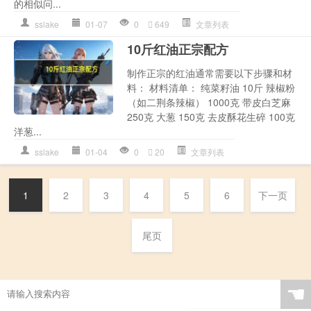
的相似问...
sslake
01-07
0
649
文章列表
10斤红油正宗配方
制作正宗的红油通常需要以下步骤和材
料： 材料清单： 纯菜籽油 10斤 辣椒粉
（如二荆条辣椒） 1000克 带皮白芝麻
250克 大葱 150克 去皮酥花生碎 100克
洋葱...
sslake
01-04
0
20
文章列表
1
2
3
4
5
6
下一页
尾页
☚