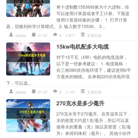
将十进制数15536转换为十六进制，你
可以使用计算器或者手工计算。下面是
使用计算器转换的步骤： 1. 打开计算
器，切换到科学计算模式。 2. 输入数字15536。 3...
sslake
01-07
0
971
文章列表
15kw电机配多大电缆
对于15千瓦（kW）电机的电缆选择，
以下是一些参考建议： 1. 电缆规格 ：
在三相380伏供电环境下，建议使用6平
方毫米的铜线。 在单相220伏供电环境
下，可以选...
sslake
01-07
0
147
文章列表
270克水是多少毫升
270克水等于270毫升。在常温常压下，
水的密度大约是1克/毫升，所以可以直
接将水的重量（克）除以其密度（克/毫
升）来得到体积（毫升）。 其他小伙伴