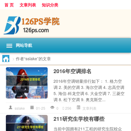
首 页
文章列表
知识分类
网站导航
>
作者“sslake”的文章
2016年空调排名
2016年空调销量排行如下： 1. 格力空
调 2. 美的空调 3. 海尔空调 4. 志高空调
5. 海信-科龙空调 6. 大金空调 7. 三菱空
调 8. 松下空调 9. 奥克斯空...
sslake
01-25
0
256
文章列表
211研究生学校有哪些
当前中国拥有211工程的研究生院校众