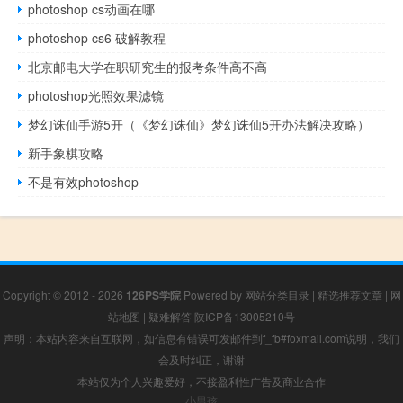
photoshop cs动画在哪
photoshop cs6 破解教程
北京邮电大学在职研究生的报考条件高不高
photoshop光照效果滤镜
梦幻诛仙手游5开（《梦幻诛仙》梦幻诛仙5开办法解决攻略）
新手象棋攻略
不是有效photoshop
Copyright © 2012 - 2026
126PS学院
Powered by
网站分类目录
|
精选推荐文章
|
网
站地图
|
疑难解答
陕ICP备13005210号
声明：本站内容来自互联网，如信息有错误可发邮件到f_fb#foxmail.com说明，我们
会及时纠正，谢谢
本站仅为个人兴趣爱好，不接盈利性广告及商业合作
小男孩