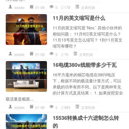
sslake
01-09
0
178
文章列表
11月的英文缩写是什么
11月的英文缩写是`Nov.` 其他小伙伴的
相似问题： 11月9日英文缩写是什么？
11月13号英文怎么缩写？ 1到11月英文
缩写有哪些？
sslake
01-08
0
79
文章列表
16电缆380v线能带多少千瓦
16平方毫米的铜芯电缆在380V电压
下，根据不同的载流量计算方式，可以
承载的功率有所不同。以下是两种常见
的计算方式及其结果： 1. 如果按照安全
载流量是截面...
sslake
01-08
0
983
文章列表
15536转换成十六进制怎么转
的