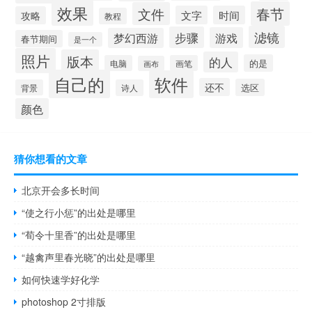
效果
春节
文件
文字
时间
攻略
教程
滤镜
步骤
游戏
梦幻西游
春节期间
是一个
照片
版本
的人
的是
电脑
画笔
画布
自己的
软件
还不
选区
背景
诗人
颜色
猜你想看的文章
北京开会多长时间
“使之行小惩”的出处是哪里
“荀令十里香”的出处是哪里
“越禽声里春光晓”的出处是哪里
如何快速学好化学
photoshop 2寸排版