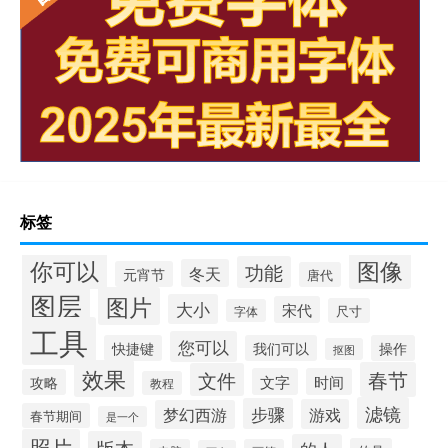
标签
你可以
图像
功能
冬天
元宵节
唐代
图层
图片
大小
宋代
尺寸
字体
工具
您可以
快捷键
我们可以
操作
抠图
效果
春节
文件
文字
时间
攻略
教程
滤镜
步骤
游戏
梦幻西游
春节期间
是一个
照片
版本