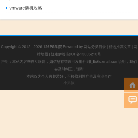
vmware装机攻略
Copyright © 2012 - 2026
126PS学院
Powered by
网站分类目录
|
精选推荐文章
|
网
站地图
|
疑难解答
陕ICP备13005210号
声明：本站内容来自互联网，如信息有错误可发邮件到f_fb#foxmail.com说明，我们
会及时纠正，谢谢
本站仅为个人兴趣爱好，不接盈利性广告及商业合作
小男孩