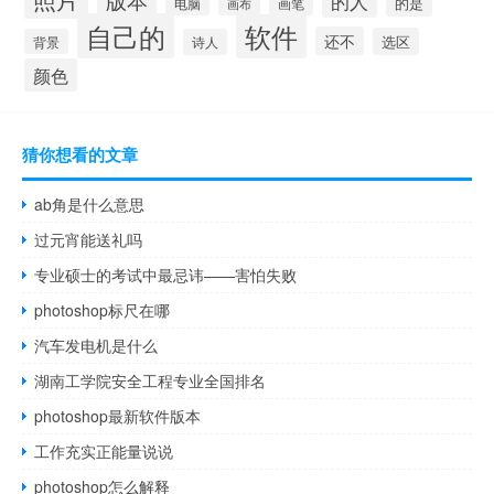
的人
的是
电脑
画笔
画布
自己的
软件
还不
选区
背景
诗人
颜色
猜你想看的文章
ab角是什么意思
过元宵能送礼吗
专业硕士的考试中最忌讳——害怕失败
photoshop标尺在哪
汽车发电机是什么
湖南工学院安全工程专业全国排名
photoshop最新软件版本
工作充实正能量说说
photoshop怎么解释