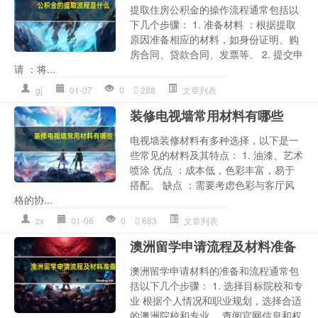
提取住房公积金的操作流程通常包括以
下几个步骤： 1. 准备材料 ：根据提取
原因准备相应的材料，如身份证明、购
房合同、贷款合同、发票等。 2. 提交申
请 ：将...
gj
01-07
0
288
文章列表
装修电视墙常用材料有哪些
电视墙装修材料有多种选择，以下是一
些常见的材料及其特点： 1. 油漆、艺术
喷涂 优点 ：成本低，色彩丰富，易于
搭配。 缺点 ：需要考虑色彩与客厅风
格的协...
zx
01-06
0
683
文章列表
澳洲留学申请流程及材料准备
澳洲留学申请材料的准备和流程通常包
括以下几个步骤： 1. 选择目标院校和专
业 根据个人情况和职业规划，选择合适
的澳洲院校和专业。 查阅官网信息和权