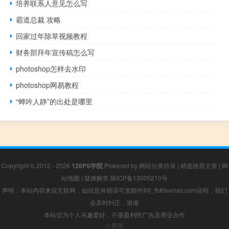
培养联系人意见怎么写
霸道总裁 攻略
回家过年除草视频教程
财务部拜年宣传稿怎么写
photoshop怎样去水印
photoshop网易教程
“蝉吟人静”的出处是哪里
Copyright © 2012 - 2026
126PS学院
Powered by
网站分类目录
|
精选推荐文章
|
网
站地图
|
疑难解答
陕ICP备13005210号
声明：本站内容来自互联网，如信息有错误可发邮件到f_fb#foxmail.com说明，我们
会及时纠正，谢谢
本站仅为个人兴趣爱好，不接盈利性广告及商业合作
小男孩