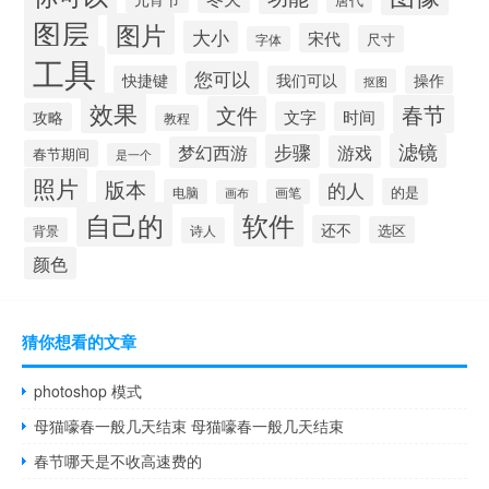
图层
图片
大小
宋代
尺寸
字体
工具
您可以
快捷键
我们可以
操作
抠图
效果
春节
文件
文字
时间
攻略
教程
滤镜
步骤
游戏
梦幻西游
春节期间
是一个
照片
版本
的人
的是
电脑
画笔
画布
自己的
软件
还不
选区
背景
诗人
颜色
猜你想看的文章
photoshop 模式
母猫嚎春一般几天结束 母猫嚎春一般几天结束
春节哪天是不收高速费的