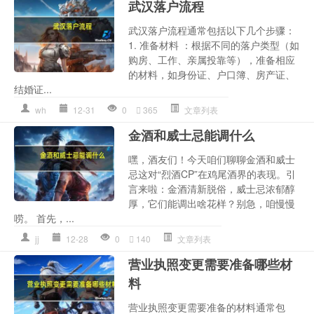
武汉落户流程
武汉落户流程通常包括以下几个步骤：
1. 准备材料 ：根据不同的落户类型（如
购房、工作、亲属投靠等），准备相应
的材料，如身份证、户口簿、房产证、
结婚证...
wh
12-31
0
365
文章列表
金酒和威士忌能调什么
嘿，酒友们！今天咱们聊聊金酒和威士
忌这对“烈酒CP”在鸡尾酒界的表现。引
言来啦：金酒清新脱俗，威士忌浓郁醇
厚，它们能调出啥花样？别急，咱慢慢
唠。 首先，...
jj
12-28
0
140
文章列表
营业执照变更需要准备哪些材
料
营业执照变更需要准备的材料通常包