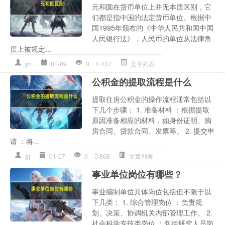
元和圆在货币单位上并无本质区别，它
们都是指中国的法定货币单位。根据中
国1995年颁布的《中华人民共和国中国
人民银行法》，人民币的单位从法律角
度上被规定...
yh
01-09
0
437
文章列表
公积金的提取流程是什么
提取住房公积金的操作流程通常包括以
下几个步骤： 1. 准备材料 ：根据提取
原因准备相应的材料，如身份证明、购
房合同、贷款合同、发票等。 2. 提交申
请 ：将...
gj
01-07
0
868
文章列表
事业单位岗位有哪些？
事业编制单位具体岗位包括但不限于以
下几类： 1. 综合管理岗位 ：负责规
划、决策、协调机关内部管理工作。 2.
社会科学专技类岗位 ：包括研究人员岗