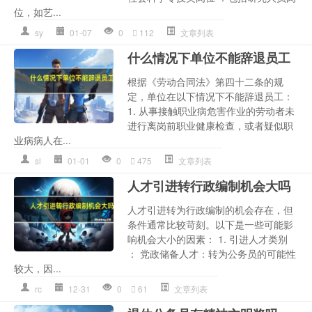
位，如艺...
sy
01-07
0
112
文章列表
什么情况下单位不能辞退员工
根据《劳动合同法》第四十二条的规
定，单位在以下情况下不能辞退员工：
1. 从事接触职业病危害作业的劳动者未
进行离岗前职业健康检查，或者疑似职
业病病人在...
sl
01-01
0
475
文章列表
人才引进转行政编制机会大吗
人才引进转为行政编制的机会存在，但
条件通常比较苛刻。以下是一些可能影
响机会大小的因素： 1. 引进人才类别
： 党政储备人才：转为公务员的可能性
较大，因...
rc
12-31
0
61
文章列表