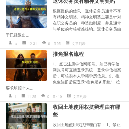
退休公务员有精神文明奖吗
根据提供的信息，退休公务员通常不享
有精神文明奖。精神文明奖主要是针对
在职公务员的一种奖励制度，并且通常
与单位的考核标准挂钩。退休公务员由
于已经退出...
tx
12-31
0
95
文章列表
推免报名流程
1、点击注册学信网账号。如已有学信
网账号可直接登录系统，登录学信档案
后，可核实本人学籍学历信息。2、推
免生注册后应登录“推免服务系统”，按
要求填报个人...
tl
11-25
0
410
文章列表
收回土地使用权抗辩理由有哪
些
收回土地使用权抗辩理由有： 1、禁止