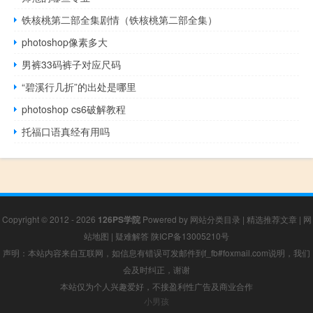
铁核桃第二部全集剧情（铁核桃第二部全集）
photoshop像素多大
男裤33码裤子对应尺码
“碧溪行几折”的出处是哪里
photoshop cs6破解教程
托福口语真经有用吗
Copyright © 2012 - 2026
126PS学院
Powered by
网站分类目录
|
精选推荐文章
|
网
站地图
|
疑难解答
陕ICP备13005210号
声明：本站内容来自互联网，如信息有错误可发邮件到f_fb#foxmail.com说明，我们
会及时纠正，谢谢
本站仅为个人兴趣爱好，不接盈利性广告及商业合作
小男孩