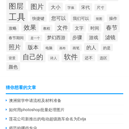
图层
图片
大小
宋代
尺寸
字体
工具
您可以
快捷键
我们可以
操作
抠图
效果
春节
文件
文字
时间
攻略
教程
滤镜
步骤
游戏
梦幻西游
春节期间
是一个
照片
版本
的人
的是
电脑
画笔
画布
自己的
软件
还不
选区
背景
诗人
颜色
猜你想看的文章
澳洲留学申请流程及材料准备
如何用photoshop批量处理图片
莲花公司新推出的电动超级跑车命名为Evija
师范的哪些专业