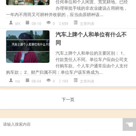
任何单位和个人闲置、荒芜耕地。已经
办理审批手续的非农业建设占用耕地，
一年内不用而又可耕种并收获的，应当由原耕种该...
sht
08-10
0
659
文章列表
汽车上牌个人和单位有什么不
同
汽车上牌个人和单位的主要区别： 1、
付款责任人不同。单位车户应由公司支
付购车款。个人车户通常应由个人支付
购车款； 2、财产归属不同：单位车户该车将成为...
rcs
08-04
0
193
文章列表
下一页
☚