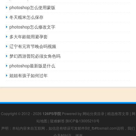
photoshop怎么使用蒙版
冬天糯米怎么保存
photoshop怎么修改文字
多大年龄能用避孕套
辽宁有元宵节晚会吗视频
梦幻西游普陀必须女角色吗
photoshop最新版是什么
姐姐有孩子如何过年
Copyright © 2012 - 2026
126PS学院
Powered by
网站分类目录
|
精选推荐文章
|
网
站地图
|
疑难解答
陕ICP备13005210号
声明：本站内容来自互联网，如信息有错误可发邮件到f_fb#foxmail.com说明，我们
会及时纠正，谢谢