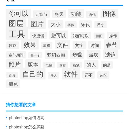
你可以
图像
功能
冬天
元宵节
唐代
图层
图片
大小
宋代
尺寸
字体
工具
您可以
快捷键
我们可以
操作
抠图
效果
春节
文件
文字
时间
攻略
教程
滤镜
步骤
游戏
梦幻西游
春节期间
是一个
照片
版本
的人
的是
电脑
画笔
画布
自己的
软件
还不
选区
背景
诗人
颜色
猜你想看的文章
photoshop如何增高
photoshop怎么屏蔽