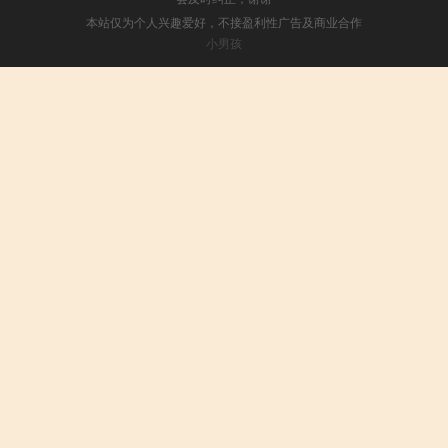
本站仅为个人兴趣爱好，不接盈利性广告及商业合作
小男孩