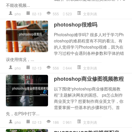
不能改视频...
pho
02-13
555
523
文章列表
photoshop很难吗
Photoshop难学吗? 很多人对于学习Ph
otoshop的难易程度有不同的看法。有
的人觉得学习Photoshop很难，因为在
学习过程中会遇到各种参数和字体的错
误使用情况，...
pho
02-13
556
644
文章列表
photoshop商业修图视频教程
以下围绕“photoshop商业修图视频教
程”主题解决网友的困惑。 ps怎么制作
商业英文字? 想要制作商业英文字，你
需要掌握一些基本的步骤和技巧。首
先，在PS中打字...
pho
02-13
186
961
文章列表