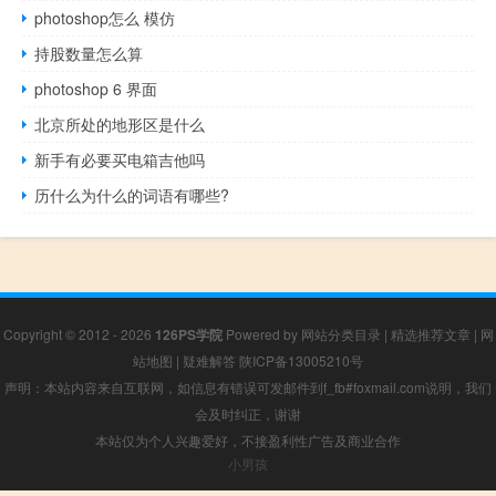
photoshop怎么 模仿
持股数量怎么算
photoshop 6 界面
北京所处的地形区是什么
新手有必要买电箱吉他吗
历什么为什么的词语有哪些?
Copyright © 2012 - 2026
126PS学院
Powered by
网站分类目录
|
精选推荐文章
|
网
站地图
|
疑难解答
陕ICP备13005210号
声明：本站内容来自互联网，如信息有错误可发邮件到f_fb#foxmail.com说明，我们
会及时纠正，谢谢
本站仅为个人兴趣爱好，不接盈利性广告及商业合作
小男孩