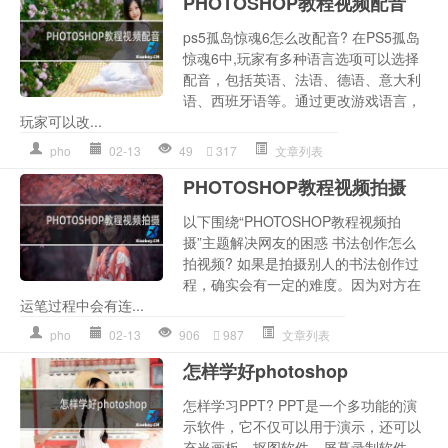
PHOTOSHOP教程视频配音
ps5孤岛惊魂6怎么改配音? 在PS5孤岛
惊魂6中,玩家有多种语言选项可以选择
配音，包括英语、法语、德语、意大利
语、西班牙语等。通过更改游戏语言，
玩家可以改...
pho
02-13
49
317
文章列表
PHOTOSHOP教程视频拍摄
以下围绕“PHOTOSHOP教程视频拍
摄”主题解决网友的困惑 书法创作怎么
拍视频? 如果是拍摄别人的书法创作过
程，确实会有一定的难度。因为对方在
运笔过程中会有连...
pho
02-13
906
987
文章列表
怎样学好photoshop
怎样学习PPT? PPT是一个多功能的演
示软件，它不仅可以用于演示，还可以
充当画板、抠图软件、屏幕录制软件、