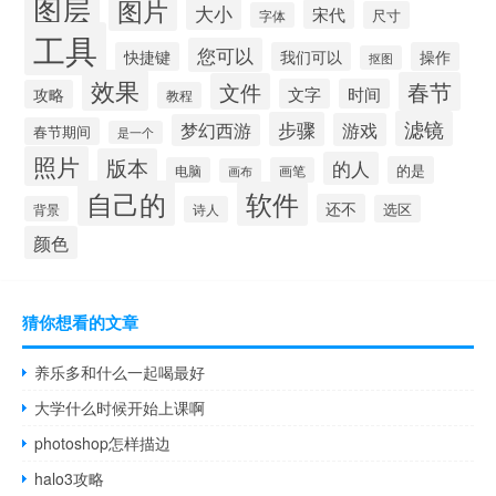
图层
图片
大小
宋代
尺寸
字体
工具
您可以
快捷键
我们可以
操作
抠图
效果
春节
文件
文字
时间
攻略
教程
滤镜
步骤
游戏
梦幻西游
春节期间
是一个
照片
版本
的人
的是
电脑
画笔
画布
自己的
软件
还不
选区
背景
诗人
颜色
猜你想看的文章
养乐多和什么一起喝最好
大学什么时候开始上课啊
photoshop怎样描边
halo3攻略