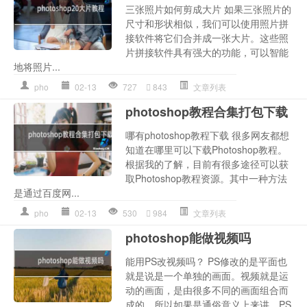
三张照片如何剪成大片 如果三张照片的
尺寸和形状相似，我们可以使用照片拼
接软件将它们合并成一张大片。这些照
片拼接软件具有强大的功能，可以智能
地将照片...
pho
02-13
727
843
文章列表
photoshop教程合集打包下载
哪有photoshop教程下载 很多网友都想
知道在哪里可以下载Photoshop教程。
根据我的了解，目前有很多途径可以获
取Photoshop教程资源。其中一种方法
是通过百度网...
pho
02-13
530
984
文章列表
photoshop能做视频吗
能用PS改视频吗？ PS修改的是平面也
就是说是一个单独的画面。视频就是运
动的画面，是由很多不同的画面组合而
成的。所以如果是通俗意义上来讲，PS